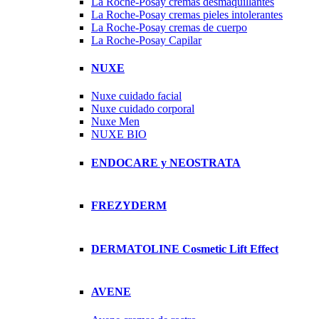
La Roche-Posay cremas desmaquillantes
La Roche-Posay cremas pieles intolerantes
La Roche-Posay cremas de cuerpo
La Roche-Posay Capilar
NUXE
Nuxe cuidado facial
Nuxe cuidado corporal
Nuxe Men
NUXE BIO
ENDOCARE y NEOSTRATA
FREZYDERM
DERMATOLINE Cosmetic Lift Effect
AVENE