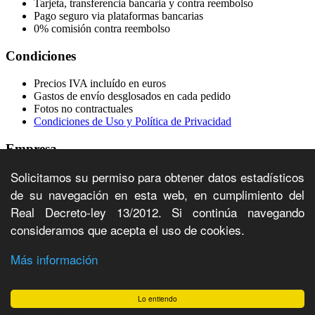
Tarjeta, transferencia bancaria y contra reembolso
Pago seguro via plataformas bancarias
0% comisión contra reembolso
Condiciones
Precios IVA incluído en euros
Gastos de envío desglosados en cada pedido
Fotos no contractuales
Condiciones de Uso y Política de Privacidad
Empresa
Solicitamos su permiso para obtener datos estadísticos
Celorriofarma S.L.
atcioncliente@parafarmaciasolocosmetica.com
de su navegación en esta web, en cumplimiento del
982 20 30 08
Real Decreto-ley 13/2012. Si continúa navegando
Avda. A Coruña 195, Entresuelo, 27003 Lugo
B27232859
consideramos que acepta el uso de cookies.
Reseñas
Más información
Lo entiendo
Suscríbete