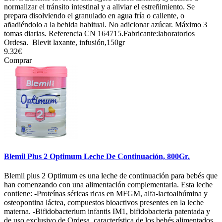
normalizar el tránsito intestinal y a aliviar el estreñimiento. Se
prepara disolviendo el granulado en agua fría o caliente, o
añadiéndolo a la bebida habitual. No adicionar azúcar. Máximo 3
tomas diarias. Referencia CN 164715.Fabricante:laboratorios
Ordesa. Blevit laxante, infusión,150gr
9.32€
Comprar
Blemil Plus 2 Optimum Leche De Continuación, 800Gr.
Blemil plus 2 Optimum es una leche de continuación para bebés que
han comenzando con una alimentación complementaria. Esta leche
contiene: -Proteínas séricas ricas en MFGM, alfa-lactoalbúmina y
osteopontina láctea, compuestos bioactivos presentes en la leche
materna. -Bifidobacterium infantis IM1, bifidobacteria patentada y
de uso exclusivo de Ordesa, característica de los bebés alimentados