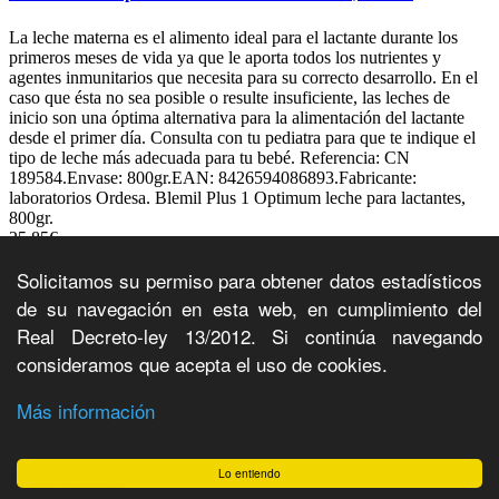
La leche materna es el alimento ideal para el lactante durante los
primeros meses de vida ya que le aporta todos los nutrientes y
agentes inmunitarios que necesita para su correcto desarrollo. En el
caso que ésta no sea posible o resulte insuficiente, las leches de
inicio son una óptima alternativa para la alimentación del lactante
desde el primer día. Consulta con tu pediatra para que te indique el
tipo de leche más adecuada para tu bebé. Referencia: CN
189584.Envase: 800gr.EAN: 8426594086893.Fabricante:
laboratorios Ordesa. Blemil Plus 1 Optimum leche para lactantes,
800gr.
25.85€
Comprar
Solicitamos su permiso para obtener datos estadísticos
Entrega
de su navegación en esta web, en cumplimiento del
Real Decreto-ley 13/2012. Si continúa navegando
Entrega: 48/72h
consideramos que acepta el uso de cookies.
Envío gratis desde 59€ (Península)
Tarifa plana portes
Peninsula: 3.95€
Más información
Baleares: 8€
Seguimiento online del pedido
Lo entiendo
Pago seguro