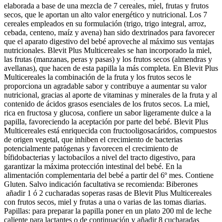
elaborada a base de una mezcla de 7 cereales, miel, frutas y frutos
secos, que le aportan un alto valor energético y nutricional. Los 7
cereales empleados en su formulación (trigo, trigo integral, arroz,
cebada, centeno, maíz y avena) han sido dextrinados para favorecer
que el aparato digestivo del bebé aproveche al máximo sus ventajas
nutricionales. Blevit Plus Multicereales se han incorporado la miel,
las frutas (manzanas, peras y pasas) y los frutos secos (almendras y
avellanas), que hacen de esta papilla la más completa. En Blevit Plus
Multicereales la combinación de la fruta y los frutos secos le
proporciona un agradable sabor y contribuye a aumentar su valor
nutricional, gracias al aporte de vitaminas y minerales de la fruta y al
contenido de ácidos grasos esenciales de los frutos secos. La miel,
rica en fructosa y glucosa, confiere un sabor ligeramente dulce a la
papilla, favoreciendo la aceptación por parte del bebé. Blevit Plus
Multicereales está enriquecida con fructooligosacáridos, compuestos
de origen vegetal, que inhiben el crecimiento de bacterias
potencialmente patógenas y favorecen el crecimiento de
bífidobacterias y lactobacilos a nivel del tracto digestivo, para
garantizar la máxima protección intestinal del bebé. En la
alimentación complementaria del bebé a partir del 6º mes. Contiene
Gluten. Salvo indicación facultativa se recomienda: Biberones
añadir 1 ó 2 cucharadas soperas rasas de Blevit Plus Multicereales
con frutos secos, miel y frutas a una o varias de las tomas diarias.
Papillas: para preparar la papilla poner en un plato 200 ml de leche
caliente para lactantes o de continuación y añadir 8 cucharadas