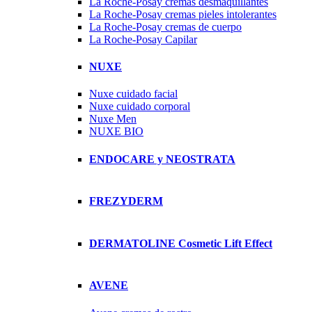
La Roche-Posay cremas desmaquillantes
La Roche-Posay cremas pieles intolerantes
La Roche-Posay cremas de cuerpo
La Roche-Posay Capilar
NUXE
Nuxe cuidado facial
Nuxe cuidado corporal
Nuxe Men
NUXE BIO
ENDOCARE y NEOSTRATA
FREZYDERM
DERMATOLINE Cosmetic Lift Effect
AVENE