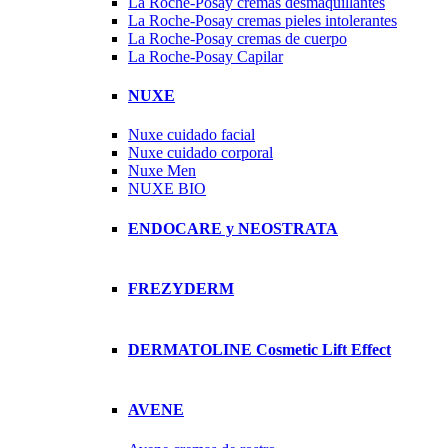
La Roche-Posay cremas desmaquillantes
La Roche-Posay cremas pieles intolerantes
La Roche-Posay cremas de cuerpo
La Roche-Posay Capilar
NUXE
Nuxe cuidado facial
Nuxe cuidado corporal
Nuxe Men
NUXE BIO
ENDOCARE y NEOSTRATA
FREZYDERM
DERMATOLINE Cosmetic Lift Effect
AVENE