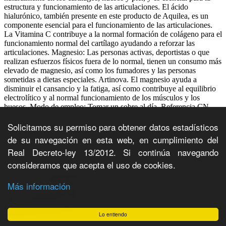
estructura y funcionamiento de las articulaciones. El ácido
hialurónico, también presente en este producto de Aquilea, es un
componente esencial para el funcionamiento de las articulaciones.
La Vitamina C contribuye a la normal formación de colágeno para el
funcionamiento normal del cartílago ayudando a reforzar las
articulaciones. Magnesio: Las personas activas, deportistas o que
realizan esfuerzos físicos fuera de lo normal, tienen un consumo más
elevado de magnesio, así como los fumadores y las personas
sometidas a dietas especiales. Artinova. El magnesio ayuda a
disminuir el cansancio y la fatiga, así como contribuye al equilibrio
electrolítico y al normal funcionamiento de los músculos y los
huesos. Modo de empleo: Tomar un sobre al día. Referencia CN
181234.EAN: 8470001812346.Fabricante: Laboratorios Aquilea
Solicitamos su permiso para obtener datos estadísticos
Uriach. Aquilea colageno y magnesio, 375 gr. 30 sobres sabor
limón.
de su navegación en esta web, en cumplimiento del
17.69€
Real Decreto-ley 13/2012. Si continúa navegando
Comprar
consideramos que acepta el uso de cookies.
Más información
Lo entiendo