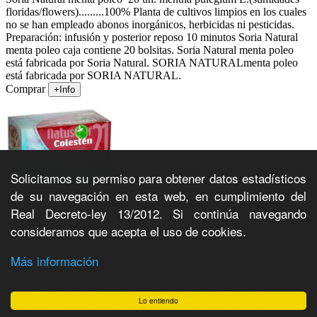
floridas/flowers).........100% Planta de cultivos limpios en los cuales
no se han empleado abonos inorgánicos, herbicidas ni pesticidas.
Preparación: infusión y posterior reposo 10 minutos Soria Natural
menta poleo caja contiene 20 bolsitas. Soria Natural menta poleo
está fabricada por Soria Natural. SORIA NATURALmenta poleo
está fabricada por SORIA NATURAL.
Comprar
+Info
Solicitamos su permiso para obtener datos estadísticos
de su navegación en esta web, en cumplimiento del
Real Decreto-ley 13/2012. Si continúa navegando
Soria Natural Natusor 21 Colestén, 20un.
consideramos que acepta el uso de cookies.
2.82€
Más información
Gama de soria natural compuesta por mezclas de plantas
medicinales presentadas en caja para infusión; mezcla de plantas
finamente trituradas y envasadas en saquitos de papel filtro
Lo entiendo
individuales para infusión. COMPOSICIÓN CUALITATIVA