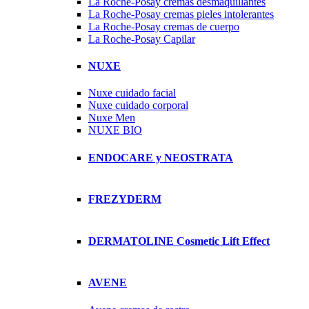
La Roche-Posay cremas desmaquillantes
La Roche-Posay cremas pieles intolerantes
La Roche-Posay cremas de cuerpo
La Roche-Posay Capilar
NUXE
Nuxe cuidado facial
Nuxe cuidado corporal
Nuxe Men
NUXE BIO
ENDOCARE y NEOSTRATA
FREZYDERM
DERMATOLINE Cosmetic Lift Effect
AVENE