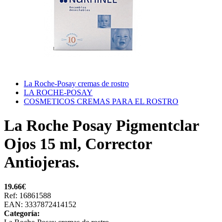
La Roche-Posay cremas de rostro
LA ROCHE-POSAY
COSMETICOS CREMAS PARA EL ROSTRO
La Roche Posay Pigmentclar
Ojos 15 ml, Corrector
Antiojeras.
19.66
€
Ref: 16861588
EAN: 3337872414152
Categoría: