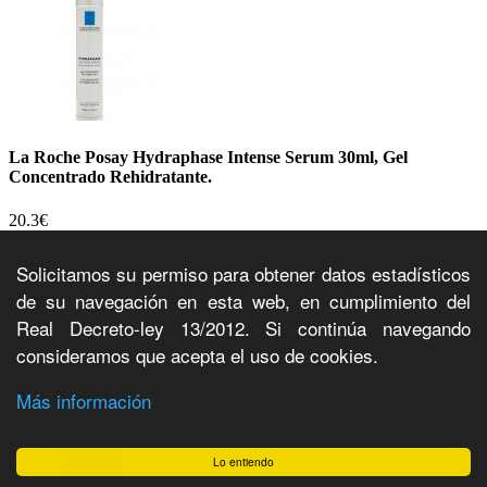
La Roche Posay Hydraphase Intense Serum 30ml, Gel
Concentrado Rehidratante.
20.3€
El serum intense de Hydraphase es un gel concentrado rehidratante
con ácido hialurónico fragmentado con el cual la piel se suaviza y
Solicitamos su permiso para obtener datos estadísticos
rehidrata intensamente. Textura de gel fundente, fresca y no grasa.
de su navegación en esta web, en cumplimiento del
Modo de empleo: aplicar mañana y noche sobre todo el rostro antes
de la crema hidratante. Referencia CN 162520.Envase
Real Decreto-ley 13/2012. Si continúa navegando
30ml.Farbricado por laboratorios La Roche Posay HYDRAPHASE
consideramos que acepta el uso de cookies.
intense serum, 30ml
Comprar
+Info
Más información
Lo entiendo