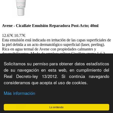
Avene - Cicalfate Emulsión Reparadora Post-Acto; 40ml
12.67€
10.77€
Esta emulsión está indicada en irritación de las capas superficiales de
la piel debida a un acto dermatológico superficial (laser, peeling).
Rica en agua termal de Avene con propiedades calmantes y
desensibilizantes. Modo de empleo: aplicar Cicalfate crema 1 ó 2
veces al día. Cicalfate no contiene perfume, ni conservantes.
Solicitamos su permiso para obtener datos estadísticos
Referencia CN 162721. Referencia: laboratorios Avene. AVENE
Cicalfate emulsión reparadora post-acto 40 ml
de su navegación en esta web, en cumplimiento del
Comprar
+Info
Real Decreto-ley 13/2012. Si continúa navegando
-14%
consideramos que acepta el uso de cookies.
Más información
Lo entiendo