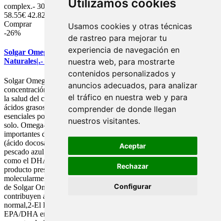
Utilizamos cookies
complex.- 30 tabletas.
58.55€
42.82€
Comprar
Usamos cookies y otras técnicas
-26%
de rastreo para mejorar tu
experiencia de navegación en
Solgar Omega-3 Doble Concentración|Ácidos Grasos Omega 3
nuestra web, para mostrarte
Naturales|.- 120 Cápsulas Blandas.
contenidos personalizados y
Solgar Omega-3 Doble Concentración Cápsulas blandas es una
anuncios adecuados, para analizar
concentración alta de ácidos grasos omega 3 naturales; que ayuda a
el tráfico en nuestra web y para
la salud del corazón.Las grasas buenas, también conocidas como
ácidos grasos omega-3, son ácidos grasos esenciales. Se denominan
comprender de donde llegan
esenciales porque el organismo no es capaz de producirlos por sí
nuestros visitantes.
solo. Omega-3 Doble Concentración contiene los tipos más
importantes de omega 3, el EPA (ácido eicosapentanoico) y el DHA
(ácido docosahexanoico). Se encuentran habitualmente en el
Aceptar
pescado azul como la sardina, la caballa y el salmón. Tanto el EPA
como el DHA contribuyen a la función normal del corazón. Este
Rechazar
producto presenta un equilibrio de ácidos grasos omega 3 y está
molecularmente destilado para eliminar el mercurio. Características
Configurar
de Solgar Omega-3 Doble Concentración:1-El DHA y el EPA
contribuyen a: El nivel normal de triglicéridos, la función cardíaca
normal,2-El DHA contribuye a mantener una visión normal.3-
EPA/DHA en una forma óptima, pura y potente, duplica la cantidad