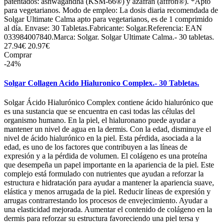
patentados: ashwagandha (KSM-66®) y azafrán (affron®). *Apto
para vegetarianos. Modo de empleo: La dosis diaria recomendada de
Solgar Ultimate Calma apto para vegetarianos, es de 1 comprimido
al día. Envase: 30 Tabletas.Fabricante: Solgar.Referencia: EAN
033984007840.Marca: Solgar. Solgar Ultimate Calma.- 30 tabletas.
27.94€
20.97€
Comprar
-24%
Solgar Collagen Acido Hialuronico Complex.- 30 Tabletas.
Solgar Ácido Hialurónico Complex contiene ácido hialurónico que
es una sustancia que se encuentra en casi todas las células del
organismo humano. En la piel, el hialuronano puede ayudar a
mantener un nivel de agua en la dermis. Con la edad, disminuye el
nivel de ácido hialurónico en la piel. Esta pérdida, asociada a la
edad, es uno de los factores que contribuyen a las líneas de
expresión y a la pérdida de volumen. El colágeno es una proteína
que desempeña un papel importante en la apariencia de la piel. Este
complejo está formulado con nutrientes que ayudan a reforzar la
estructura e hidratación para ayudar a mantener la apariencia suave,
elástica y menos arrugada de la piel. Reducir líneas de expresión y
arrugas contrarrestando los procesos de envejecimiento. Ayudar a
una elasticidad mejorada. Aumentar el contenido de colágeno en la
dermis para reforzar su estructura favoreciendo una piel tersa y