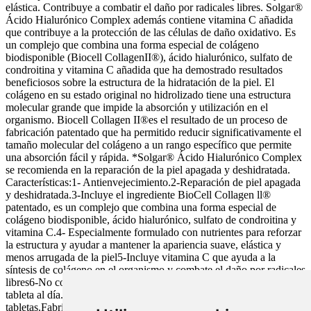
elástica. Contribuye a combatir el daño por radicales libres. Solgar®
Ácido Hialurónico Complex además contiene vitamina C añadida
que contribuye a la protección de las células de daño oxidativo. Es
un complejo que combina una forma especial de colágeno
biodisponible (Biocell CollagenII®), ácido hialurónico, sulfato de
condroitina y vitamina C añadida que ha demostrado resultados
beneficiosos sobre la estructura de la hidratación de la piel. El
colágeno en su estado original no hidrolizado tiene una estructura
molecular grande que impide la absorción y utilización en el
organismo. Biocell Collagen II®es el resultado de un proceso de
fabricación patentado que ha permitido reducir significativamente el
tamaño molecular del colágeno a un rango específico que permite
una absorción fácil y rápida. *Solgar® Ácido Hialurónico Complex
se recomienda en la reparación de la piel apagada y deshidratada.
Características:1- Antienvejecimiento.2-Reparación de piel apagada
y deshidratada.3-Incluye el ingrediente BioCell Collagen ll®
patentado, es un complejo que combina una forma especial de
colágeno biodisponible, ácido hialurónico, sulfato de condroitina y
vitamina C.4- Especialmente formulado con nutrientes para reforzar
la estructura y ayudar a mantener la apariencia suave, elástica y
menos arrugada de la piel5-Incluye vitamina C que ayuda a la
síntesis de colágeno en el organismo y combate el daño por radicales
libres6-No contiene azúcares, sal ni almidón. Modo de empleo: 1
tableta al día. Referencia: 03398401417.Envase: 30
tabletas.Fabricante: Solgar. Solgar Collagen Acido Hyaluronico