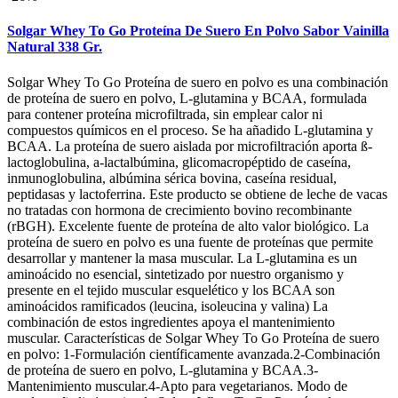
Solgar Whey To Go Proteína De Suero En Polvo Sabor Vainilla
Natural 338 Gr.
Solgar Whey To Go Proteína de suero en polvo es una combinación
de proteína de suero en polvo, L-glutamina y BCAA, formulada
para contener proteína microfiltrada, sin emplear calor ni
compuestos químicos en el proceso. Se ha añadido L-glutamina y
BCAA. La proteína de suero aislada por microfiltración aporta ß-
lactoglobulina, a-lactalbúmina, glicomacropéptido de caseína,
inmunoglobulina, albúmina sérica bovina, caseína residual,
peptidasas y lactoferrina. Este producto se obtiene de leche de vacas
no tratadas con hormona de crecimiento bovino recombinante
(rBGH). Excelente fuente de proteína de alto valor biológico. La
proteína de suero en polvo es una fuente de proteínas que permite
desarrollar y mantener la masa muscular. La L-glutamina es un
aminoácido no esencial, sintetizado por nuestro organismo y
presente en el tejido muscular esquelético y los BCAA son
aminoácidos ramificados (leucina, isoleucina y valina) La
combinación de estos ingredientes apoya el mantenimiento
muscular. Características de Solgar Whey To Go Proteína de suero
en polvo: 1-Formulación científicamente avanzada.2-Combinación
de proteína de suero en polvo, L-glutamina y BCAA.3-
Mantenimiento muscular.4-Apto para vegetarianos. Modo de