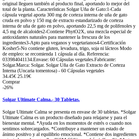
original lleguen también al producto final, aportando lo mejor del
total de la planta. Características Solgar Uña de Gato:1-Cada
cápsula vegetal aporta 300 mg de corteza interna de uña de gato
cruda en polvo y 150 mg de extracto estandarizado de corteza
interna de uña de gato en polvo, aportando 22,5 mg de polifenoles y
4,5 mg de alcaloides2-Contiene PhytO2X, una mezcla especial de
antioxidantes naturales para mantener la frescura de los
ingredientes3-Apto para veganos y vegetarianos4-Certificación
Kosher5-No contiene gluten, levadura, trigo, soja ni lácteos Modo
de empleo: se recomienda 1 cápsula al día. Referencia:
033984041134.Envase: 60 Cápsulas vegetales.Fabricante:
Solgar.Marca: Solgar. Solgar Uña de Gato Extracto de Corteza
Interna (Uncaria tomentosa) - 60 Cápsulas vegetales
34.45€
25.19€
Comprar
-26%
Solgar Ultimate Calma.- 30 Tabletas.
Solgar Ultimate Calma se presenta en envase de 30 tabletas. *Solgar
Ultimate Calma es un producto diseñado para relajarse y para el
bienestar mental. *Ayuda en los momentos de estrés o cuando nos
sentimos sobrecargados. *Contribuye a mantener un estado de
ánimo positivo y al equilibrio emocional. *Contiene dos ingredientes