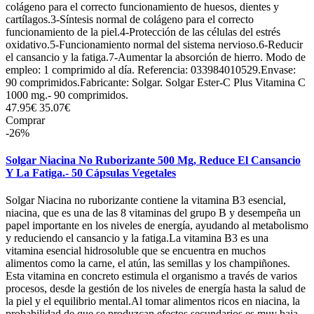
colágeno para el correcto funcionamiento de huesos, dientes y
cartílagos.3-Síntesis normal de colágeno para el correcto
funcionamiento de la piel.4-Protección de las células del estrés
oxidativo.5-Funcionamiento normal del sistema nervioso.6-Reducir
el cansancio y la fatiga.7-Aumentar la absorción de hierro. Modo de
empleo: 1 comprimido al día. Referencia: 033984010529.Envase:
90 comprimidos.Fabricante: Solgar. Solgar Ester-C Plus Vitamina C
1000 mg.- 90 comprimidos.
47.95€
35.07€
Comprar
-26%
Solgar Niacina No Ruborizante 500 Mg, Reduce El Cansancio
Y La Fatiga.- 50 Cápsulas Vegetales
Solgar Niacina no ruborizante contiene la vitamina B3 esencial,
niacina, que es una de las 8 vitaminas del grupo B y desempeña un
papel importante en los niveles de energía, ayudando al metabolismo
y reduciendo el cansancio y la fatiga.La vitamina B3 es una
vitamina esencial hidrosoluble que se encuentra en muchos
alimentos como la carne, el atún, las semillas y los champiñones.
Esta vitamina en concreto estimula el organismo a través de varios
procesos, desde la gestión de los niveles de energía hasta la salud de
la piel y el equilibrio mental.Al tomar alimentos ricos en niacina, la
probabilidad de que se produzcan efectos secundarios es muy baja.