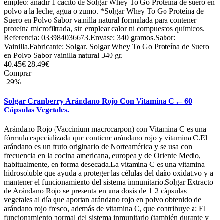
empleo: añadir 1 cacito de Solgar Whey To Go Proteína de suero en
polvo a la leche, agua o zumo. *Solgar Whey To Go Proteína de
Suero en Polvo Sabor vainilla natural formulada para contener
proteína microfiltrada, sin emplear calor ni compuestos químicos.
Referencia: 033984036673.Envase: 340 gramos.Sabor:
Vainilla.Fabricante: Solgar. Solgar Whey To Go Proteína de Suero
en Polvo Sabor vainilla natural 340 gr.
40.45€
28.49€
Comprar
-29%
Solgar Cranberry Arándano Rojo Con Vitamina C .– 60
Cápsulas Vegetales.
Arándano Rojo (Vaccinium macrocarpon) con Vitamina C es una
fórmula especializada que contiene arándano rojo y vitamina C.El
arándano es un fruto originario de Norteamérica y se usa con
frecuencia en la cocina americana, europea y de Oriente Medio,
habitualmente, en forma desecada.La vitamina C es una vitamina
hidrosoluble que ayuda a proteger las células del daño oxidativo y a
mantener el funcionamiento del sistema inmunitario.Solgar Extracto
de Arándano Rojo se presenta en una dosis de 1-2 cápsulas
vegetales al día que aportan arándano rojo en polvo obtenido de
arándano rojo fresco, además de vitamina C, que contribuye a: El
funcionamiento normal del sistema inmunitario (también durante y