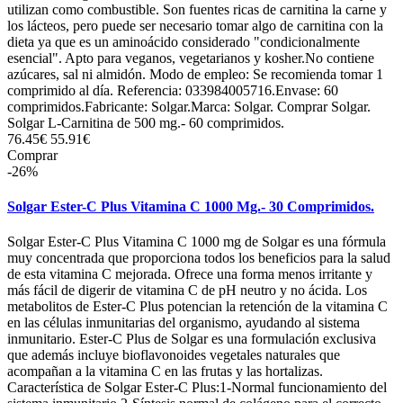
utilizan como combustible. Son fuentes ricas de carnitina la carne y
los lácteos, pero puede ser necesario tomar algo de carnitina con la
dieta ya que es un aminoácido considerado "condicionalmente
esencial". Apto para veganos, vegetarianos y kosher.No contiene
azúcares, sal ni almidón. Modo de empleo: Se recomienda tomar 1
comprimido al día. Referencia: 033984005716.Envase: 60
comprimidos.Fabricante: Solgar.Marca: Solgar. Comprar Solgar.
Solgar L-Carnitina de 500 mg.- 60 comprimidos.
76.45€
55.91€
Comprar
-26%
Solgar Ester-C Plus Vitamina C 1000 Mg.- 30 Comprimidos.
Solgar Ester-C Plus Vitamina C 1000 mg de Solgar es una fórmula
muy concentrada que proporciona todos los beneficios para la salud
de esta vitamina C mejorada. Ofrece una forma menos irritante y
más fácil de digerir de vitamina C de pH neutro y no ácida. Los
metabolitos de Ester-C Plus potencian la retención de la vitamina C
en las células inmunitarias del organismo, ayudando al sistema
inmunitario. Ester-C Plus de Solgar es una formulación exclusiva
que además incluye bioflavonoides vegetales naturales que
acompañan a la vitamina C en las frutas y las hortalizas.
Característica de Solgar Ester-C Plus:1-Normal funcionamiento del