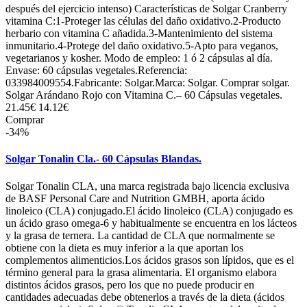
después del ejercicio intenso) Características de Solgar Cranberry
vitamina C:1-Proteger las células del daño oxidativo.2-Producto
herbario con vitamina C añadida.3-Mantenimiento del sistema
inmunitario.4-Protege del daño oxidativo.5-Apto para veganos,
vegetarianos y kosher. Modo de empleo: 1 ó 2 cápsulas al día.
Envase: 60 cápsulas vegetales.Referencia:
033984009554.Fabricante: Solgar.Marca: Solgar. Comprar solgar.
Solgar Arándano Rojo con Vitamina C.– 60 Cápsulas vegetales.
21.45€
14.12€
Comprar
-34%
Solgar Tonalin Cla.- 60 Cápsulas Blandas.
Solgar Tonalin CLA, una marca registrada bajo licencia exclusiva
de BASF Personal Care and Nutrition GMBH, aporta ácido
linoleico (CLA) conjugado.El ácido linoleico (CLA) conjugado es
un ácido graso omega-6 y habitualmente se encuentra en los lácteos
y la grasa de ternera. La cantidad de CLA que normalmente se
obtiene con la dieta es muy inferior a la que aportan los
complementos alimenticios.Los ácidos grasos son lípidos, que es el
término general para la grasa alimentaria. El organismo elabora
distintos ácidos grasos, pero los que no puede producir en
cantidades adecuadas debe obtenerlos a través de la dieta (ácidos