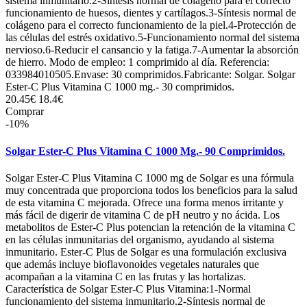
sistema inmunitario.2-Síntesis normal de colágeno para el correcto
funcionamiento de huesos, dientes y cartílagos.3-Síntesis normal de
colágeno para el correcto funcionamiento de la piel.4-Protección de
las células del estrés oxidativo.5-Funcionamiento normal del sistema
nervioso.6-Reducir el cansancio y la fatiga.7-Aumentar la absorción
de hierro. Modo de empleo: 1 comprimido al día. Referencia:
033984010505.Envase: 30 comprimidos.Fabricante: Solgar. Solgar
Ester-C Plus Vitamina C 1000 mg.- 30 comprimidos.
20.45€
18.4€
Comprar
-10%
Solgar Ester-C Plus Vitamina C 1000 Mg.- 90 Comprimidos.
Solgar Ester-C Plus Vitamina C 1000 mg de Solgar es una fórmula
muy concentrada que proporciona todos los beneficios para la salud
de esta vitamina C mejorada. Ofrece una forma menos irritante y
más fácil de digerir de vitamina C de pH neutro y no ácida. Los
metabolitos de Ester-C Plus potencian la retención de la vitamina C
en las células inmunitarias del organismo, ayudando al sistema
inmunitario. Ester-C Plus de Solgar es una formulación exclusiva
que además incluye bioflavonoides vegetales naturales que
acompañan a la vitamina C en las frutas y las hortalizas.
Característica de Solgar Ester-C Plus Vitamina:1-Normal
funcionamiento del sistema inmunitario.2-Síntesis normal de