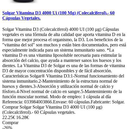
Solgar Vitamina D3 4000 Ui (100 Μg) (Colecalciferol).- 60
Cápsulas Vegetales.
Solgar Vitamina D3 (Colecalciferol) 4000 UI (100 µg) Cápsulas
vegetales es una fórmula de alta calidad que aporta vitamina D en la
forma que mejor procesa el organismo, la D3. Los beneficios de la
"vitamina del sol" son muchos y están bien documentados, pero está
especialmente indicada para un sistema inmunitario sano. *La
vitamina D es una vitamina liposoluble necesaria para estimular la
absorción del calcio, que ayuda a mantener sanos los huesos y los
dientes. La Vitamina D3 de Solgar es una de las formas de vitamina
D3 de mayor concentración disponibles y de fácil absorción.
Características Solgar® Vitamina D3:1-Normal funcionamiento del
sistema inmunitario.2-Mantenimiento de la estructura normal de
huesos y dientes.3-Absorción y utilización normal de calcio y
fósforo.4-Nivel normal de calcio en sangre.5-Mantenimiento de la
función muscular normal. Modo de empleo: 1 cápsula al día
Referencia: 033984003866.Envase: 60 cápsulas.Fabricante: Solgar.
Comprar Solgar Solgar Vitamina D3 4000 UI (100 µg)
(Colecalciferol).- 60 Cápsulas vegetales.
22.25€
16.28€
Comprar
-26%