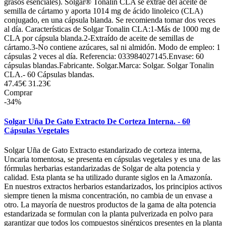
grasos esenciales). Solgar® Tonalin CLA se extrae del aceite de
semilla de cártamo y aporta 1014 mg de ácido linoleico (CLA)
conjugado, en una cápsula blanda. Se recomienda tomar dos veces
al día. Características de Solgar Tonalin CLA:1-Más de 1000 mg de
CLA por cápsula blanda.2-Extraído de aceite de semillas de
cártamo.3-No contiene azúcares, sal ni almidón. Modo de empleo: 1
cápsulas 2 veces al día. Referencia: 033984027145.Envase: 60
cápsulas blandas.Fabricante. Solgar.Marca: Solgar. Solgar Tonalin
CLA.- 60 Cápsulas blandas.
47.45€
31.23€
Comprar
-34%
Solgar Uña De Gato Extracto De Corteza Interna. - 60
Cápsulas Vegetales
Solgar Uña de Gato Extracto estandarizado de corteza interna,
Uncaria tomentosa, se presenta en cápsulas vegetales y es una de las
fórmulas herbarias estandarizadas de Solgar de alta potencia y
calidad. Esta planta se ha utilizado durante siglos en la Amazonía.
En nuestros extractos herbarios estandarizados, los principios activos
siempre tienen la misma concentración, no cambia de un envase a
otro. La mayoría de nuestros productos de la gama de alta potencia
estandarizada se formulan con la planta pulverizada en polvo para
garantizar que todos los compuestos sinérgicos presentes en la planta