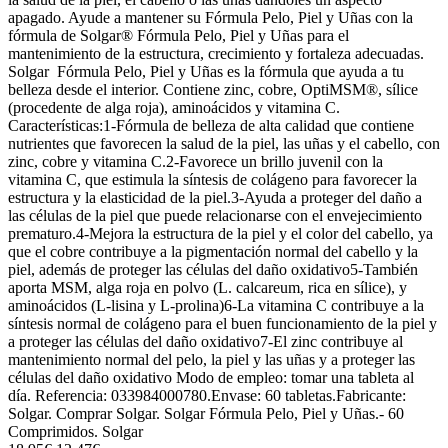
apagado. Ayude a mantener su Fórmula Pelo, Piel y Uñas con la
fórmula de Solgar® Fórmula Pelo, Piel y Uñas para el
mantenimiento de la estructura, crecimiento y fortaleza adecuadas.
Solgar Fórmula Pelo, Piel y Uñas es la fórmula que ayuda a tu
belleza desde el interior. Contiene zinc, cobre, OptiMSM®, sílice
(procedente de alga roja), aminoácidos y vitamina C.
Características:1-Fórmula de belleza de alta calidad que contiene
nutrientes que favorecen la salud de la piel, las uñas y el cabello, con
zinc, cobre y vitamina C.2-Favorece un brillo juvenil con la
vitamina C, que estimula la síntesis de colágeno para favorecer la
estructura y la elasticidad de la piel.3-Ayuda a proteger del daño a
las células de la piel que puede relacionarse con el envejecimiento
prematuro.4-Mejora la estructura de la piel y el color del cabello, ya
que el cobre contribuye a la pigmentación normal del cabello y la
piel, además de proteger las células del daño oxidativo5-También
aporta MSM, alga roja en polvo (L. calcareum, rica en sílice), y
aminoácidos (L-lisina y L-prolina)6-La vitamina C contribuye a la
síntesis normal de colágeno para el buen funcionamiento de la piel y
a proteger las células del daño oxidativo7-El zinc contribuye al
mantenimiento normal del pelo, la piel y las uñas y a proteger las
células del daño oxidativo Modo de empleo: tomar una tableta al
día. Referencia: 033984000780.Envase: 60 tabletas.Fabricante:
Solgar. Comprar Solgar. Solgar Fórmula Pelo, Piel y Uñas.- 60
Comprimidos. Solgar