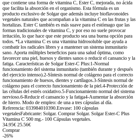
que contiene una forma de vitamina C, Ester C, mejorada, no ácida
que facilita la absorción en el organismo. Esta fórmula es un
producto exclusivo de Solgar que además incluye bioflavonoides
vegetales naturales que acompañan a la vitamina C en las frutas y las
hortalizas. Ester C también es más suave para el estómago que las
formas tradicionales de vitamina C, y por eso no suele provocar
irritación, lo que hace que este producto sea una buena opción para
todos. *La vitamina C es una vitamina hidrosoluble que ayuda a
combatir los radicales libres y a mantener un sistema inmunitario
sano. Aporta múltiples beneficios para una salud óptima, como
favorecer una piel, huesos y dientes sanos o reducir el cansancio y la
fatiga. Características de Solgar Ester-C Plus:1-Normal
funcionamiento del sistema inmunitario (también durante y después
del ejercicio intenso).2-Síntesis normal de colágeno para el correcto
funcionamiento de huesos, dientes y cartílagos.3-Síntesis normal de
colágeno para el correcto funcionamiento de la piel.4-Protección de
las células del estrés oxidativo.5-Funcionamiento normal del sistema
nervioso.6-Reducir el cansancio y la fatiga4-Aumentar la absorción
de hierro. Modo de empleo: de una a tres cápsulas al día.
Referencia: 033984010390.Envase: 100 cápsulas
vegetalesFabricante: Solgar. Comprar Solgar. Solgar Ester-C Plus
Vitamina C 500 mg.- 100 Cápsulas vegetales.
34.95€
25.56€
Comprar
-26%