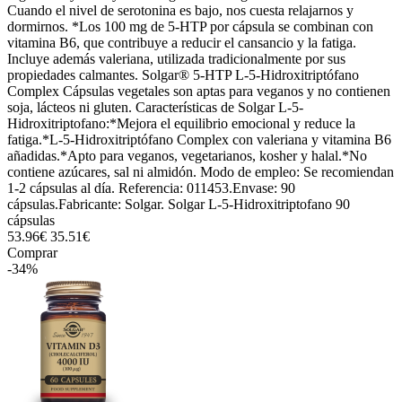
Cuando el nivel de serotonina es bajo, nos cuesta relajarnos y
dormirnos. *Los 100 mg de 5-HTP por cápsula se combinan con
vitamina B6, que contribuye a reducir el cansancio y la fatiga.
Incluye además valeriana, utilizada tradicionalmente por sus
propiedades calmantes. Solgar® 5-HTP L-5-Hidroxitriptófano
Complex Cápsulas vegetales son aptas para veganos y no contienen
soja, lácteos ni gluten. Características de Solgar L-5-
Hidroxitriptofano:*Mejora el equilibrio emocional y reduce la
fatiga.*L-5-Hidroxitriptófano Complex con valeriana y vitamina B6
añadidas.*Apto para veganos, vegetarianos, kosher y halal.*No
contiene azúcares, sal ni almidón. Modo de empleo: Se recomiendan
1-2 cápsulas al día. Referencia: 011453.Envase: 90
cápsulas.Fabricante: Solgar. Solgar L-5-Hidroxitriptofano 90
cápsulas
53.96€
35.51€
Comprar
-34%