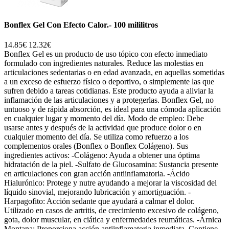
Bonflex Gel Con Efecto Calor.- 100 mililitros
14.85€
12.32€
Bonflex Gel es un producto de uso tópico con efecto inmediato
formulado con ingredientes naturales. Reduce las molestias en
articulaciones sedentarias o en edad avanzada, en aquellas sometidas
a un exceso de esfuerzo físico o deportivo, o simplemente las que
sufren debido a tareas cotidianas. Este producto ayuda a aliviar la
inflamación de las articulaciones y a protegerlas. Bonflex Gel, no
untuoso y de rápida absorción, es ideal para una cómoda aplicación
en cualquier lugar y momento del día. Modo de empleo: Debe
usarse antes y después de la actividad que produce dolor o en
cualquier momento del día. Se utiliza como refuerzo a los
complementos orales (Bonflex o Bonflex Colágeno). Sus
ingredientes activos: -Colágeno: Ayuda a obtener una óptima
hidratación de la piel. -Sulfato de Glucosamina: Sustancia presente
en articulaciones con gran acción antiinflamatoria. -Ácido
Hialurónico: Protege y nutre ayudando a mejorar la viscosidad del
líquido sinovial, mejorando lubricación y amortiguación. -
Harpagofito: Acción sedante que ayudará a calmar el dolor.
Utilizado en casos de artritis, de crecimiento excesivo de colágeno,
gota, dolor muscular, en ciática y enfermedades reumáticas. -Árnica
Montana: Proporciona acción antiinflamatoria inmediata. Contiene