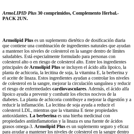
ArmoLIPID Plus
30 comprimidos, Complemento Herbal.-
PACK 2UN.
Armolipid Plus
es
un
su
plement
o
diet
ét
ico
de
dos
ific
aci
ón
di
aria
que
cont
i
ene
un
a
comb
in
aci
ón
de
ingredient
es
natural
es
que
ay
ud
an
a
mant
ener
los
n
ive
les
de
col
ester
ol
en
la
sang
re
dent
ro
de
l
í
m
ites
sal
ud
ables
.
Est
á
es
pe
cial
ment
e
form
ul
ado
para
person
as
con
col
ester
ol
al
to
o
en
r
ies
go
de
col
ester
ol
al
to
.
Ent
re
los
ingredient
es
princip
ales
de
Armolipid Plus
se
incl
uy
en
el
á
c
ido
al
fa
lip
o
ico
,
la
plant
a
de
a
ch
ic
oria
,
la
le
cit
ina
de
so
ja
,
la
vit
amina
E
,
la
ber
ber
ina
y
el
ace
ite
de
lin
aza
.
Est
os
ingredient
es
ay
ud
an
a
control
ar
los
n
ive
les
de
col
ester
ol
en
la
sang
re
,
me
j
or
ar
la
circ
ul
aci
ón
s
angu
í
nea
y
redu
c
ir
el
r
ies
go
de
en
fer
med
ades
card
iov
as
cul
ares
.
Ad
em
ás
,
el
á
c
ido
al
fa
lip
o
ico
ay
uda
a
pre
ven
ir
y
combat
ir
los
e
fect
os
n
oc
iv
os
de
la
diabetes
.
La
plant
a
de
a
ch
ic
oria
cont
rib
uy
e
a
me
j
or
ar
la
digest
i
ón
y
a
redu
c
ir
la
inf
lam
aci
ón
.
La
le
cit
ina
de
so
ja
ay
uda
a
redu
c
ir
el
col
ester
ol
LDL
,
m
ient
ras
que
la
vit
amina
E
ti
ene
prop
ied
ades
antioxidant
es
.
La
ber
ber
ina
es
un
a
hier
ba
medicinal
con
prop
ied
ades
anti
inf
lam
ator
ias
y
la
lin
aza
es
un
a
fu
ente
de
á
c
id
os
gr
as
os
omega
-
3
.
Armolipid Plus
es
un
su
plement
o
se
g
uro
y
e
f
ic
az
para
ay
ud
ar
a
mant
ener
los
n
ive
les
de
col
ester
ol
en
la
sang
re
dent
ro