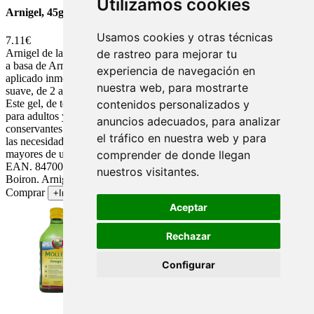
Utilizamos cookies
Arnigel, 45gr.
Usamos cookies y otras técnicas
7.11€
Arnigel de laboratorios Boiron es un gel de uso frecuente, elaborado
de rastreo para mejorar tu
a basa de Arnica Montana que proporciona un efecto calmante
experiencia de navegación en
aplicado inmediatamente sobre la zona afectada mediante un masaje
nuestra web, para mostrarte
suave, de 2 a 3 veces al día, hasta conseguir la absorción completa.
Este gel, de textura no grasa, penetra rápidamente en la piel; es apto
contenidos personalizados y
para adultos y niños a partir de un año. Gel no graso sin
anuncios adecuados, para analizar
conservantes ideal para el uso tanto de deportistas como para cubrir
el tráfico en nuestra web y para
las necesidades de toda la familia, utilizado incluso en niños
mayores de un año. Sin conservantes y parabenos. Referencia:
comprender de donde llegan
EAN. 8470002395749.Envase: 45gr.Fabricante: Laboratorios
nuestros visitantes.
Boiron. Arnigel, 45gr.
Comprar
+Info
Aceptar
Rechazar
Configurar