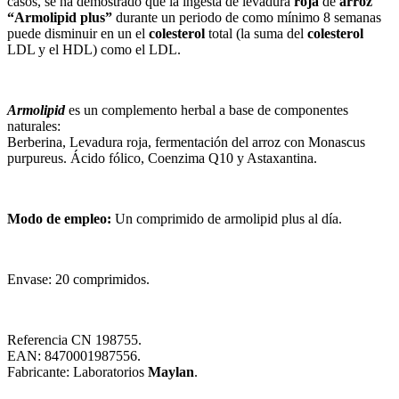
casos, se ha demostrado que la ingesta de levadura
roja
de
arroz
“Armolipid plus”
durante un periodo de como mínimo 8 semanas
puede disminuir en un el
colesterol
total (la suma del
colesterol
LDL y el HDL) como el LDL.
Armolipid
es un complemento herbal a base de componentes
naturales:
Berberina, Levadura roja, fermentación del arroz con Monascus
purpureus. Ácido fólico, Coenzima Q10 y Astaxantina.
Modo de empleo:
Un comprimido de armolipid plus al día.
Envase: 20 comprimidos.
Referencia CN 198755.
EAN: 8470001987556.
Fabricante: Laboratorios
Maylan
.