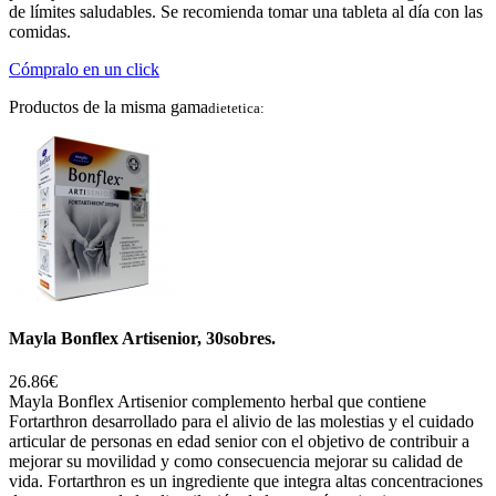
de
l
í
m
ites
sal
ud
ables
.
Se
rec
omi
enda
to
mar
un
a
table
ta
al
d
ía
con
las
com
idas
.
Cómpralo en un click
Productos de la misma gama
dietetica:
Mayla Bonflex Artisenior, 30sobres.
26.86€
Mayla Bonflex Artisenior complemento herbal que contiene
Fortarthron desarrollado para el alivio de las molestias y el cuidado
articular de personas en edad senior con el objetivo de contribuir a
mejorar su movilidad y como consecuencia mejorar su calidad de
vida. Fortarthron es un ingrediente que integra altas concentraciones