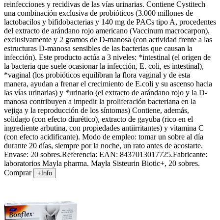
reinfecciones y recidivas de las vías urinarias. Contiene Cystitech
una combinación exclusiva de probióticos (3.000 millones de
lactobacilos y bifidobacterias y 140 mg de PACs tipo A, procedentes
del extracto de arándano rojo americano (Vaccinum macrocarpon),
exclusivamente y 2 gramos de D-manosa (con actividad frente a las
estructuras D-manosa sensibles de las bacterias que causan la
infección). Este producto actúa a 3 niveles: *intestinal (el origen de
la bacteria que suele ocasionar la infección, E. coli, es intestinal),
*vaginal (los probióticos equilibran la flora vaginal y de esta
manera, ayudan a frenar el crecimiento de E.coli y su ascenso hacia
las vías urinarias) y *urinario (el extracto de arándano rojo y la D-
manosa contribuyen a impedir la proliferación bacteriana en la
vejiga y la reproducción de los síntomas) Contiene, además,
solidago (con efecto diurético), extracto de gayuba (rico en el
ingrediente arbutina, con propiedades antiirritantes) y vitamina C
(con efecto acidificante). Modo de empleo: tomar un sobre al día
durante 20 días, siempre por la noche, un rato antes de acostarte.
Envase: 20 sobres.Referencia: EAN: 8437013017725.Fabricante:
laboratorios Mayla pharma. Mayla Sisteurin Biotic+, 20 sobres.
Comprar
+Info