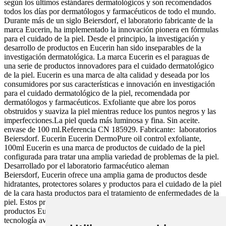
según los últimos estándares dermatológicos y son recomendados
todos los días por dermatólogos y farmacéuticos de todo el mundo.
Durante más de un siglo Beiersdorf, el laboratorio fabricante de la
marca Eucerin, ha implementado la innovación pionera en fórmulas
para el cuidado de la piel. Desde el principio, la investigación y
desarrollo de productos en Eucerin han sido inseparables de la
investigación dermatológica. La marca Eucerin es el paraguas de
una serie de productos innovadores para el cuidado dermatológico
de la piel. Eucerin es una marca de alta calidad y deseada por los
consumidores por sus características e innovación en investigación
para el cuidado dermatológico de la piel, recomendada por
dermatólogos y farmacéuticos. Exfoliante que abre los poros
obstruidos y suaviza la piel mientras reduce los puntos negros y las
imperfecciones.La piel queda más luminosa y fina. Sin aceite.
envase de 100 ml.Referencia CN 185929. Fabricante: laboratorios
Beiersdorf. Eucerin Eucerin DermoPure oil control exfoliante,
100ml Eucerin es una marca de productos de cuidado de la piel
configurada para tratar una amplia variedad de problemas de la piel.
Desarrollado por el laboratorio farmacéutico aleman
Beiersdorf, Eucerin ofrece una amplia gama de productos desde
hidratantes, protectores solares y productos para el cuidado de la piel
de la cara hasta productos para el tratamiento de enfermedades de la
piel. Estos productos se pueden encontrar en farmacias. Los
productos Eucerin son una mezcla de ingredientes intuitivos y
tecnología avanzada para ayudar a tratar la piel problemática y