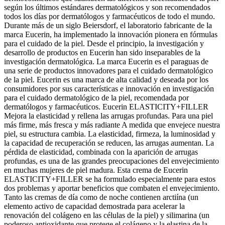
según los últimos estándares dermatológicos y son recomendados
todos los días por dermatólogos y farmacéuticos de todo el mundo.
Durante más de un siglo Beiersdorf, el laboratorio fabricante de la
marca Eucerin, ha implementado la innovación pionera en fórmulas
para el cuidado de la piel. Desde el principio, la investigación y
desarrollo de productos en Eucerin han sido inseparables de la
investigación dermatológica. La marca Eucerin es el paraguas de
una serie de productos innovadores para el cuidado dermatológico
de la piel. Eucerin es una marca de alta calidad y deseada por los
consumidores por sus características e innovación en investigación
para el cuidado dermatológico de la piel, recomendada por
dermatólogos y farmacéuticos. Eucerin ELASTICITY+FILLER
Mejora la elasticidad y rellena las arrugas profundas. Para una piel
más firme, más fresca y más radiante A medida que envejece nuestra
piel, su estructura cambia. La elasticidad, firmeza, la luminosidad y
la capacidad de recuperación se reducen, las arrugas aumentan. La
pérdida de elasticidad, combinada con la aparición de arrugas
profundas, es una de las grandes preocupaciones del envejecimiento
en muchas mujeres de piel madura. Esta crema de Eucerin
ELASTICITY+FILLER se ha formulado especialmente para estos
dos problemas y aportar beneficios que combaten el envejecimiento.
Tanto las cremas de día como de noche contienen arctiína (un
elemento activo de capacidad demostrada para acelerar la
renovación del colágeno en las células de la piel) y silimarina (un
poderoso antioxidante que protege el colágeno y la elastina de la