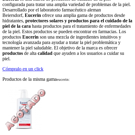
config
ur
ada
para
tr
atar
un
a
ampl
ia
varied
ad
de
problem
as
de
la
p
iel
.
Des
ar
roll
ado
por
el
labor
ator
io
farm
ac
é
ut
ico
ale
man
Be
iers
d
orf
,
Eucerin
of
re
ce
un
a
ampl
ia
g
ama
de
product
os
des
de
hid
rat
antes
,
protect
ores
sol
ares
y
product
os
para
el
cu
id
ado
de
la
p
iel
de
la
car
a
hast
a
product
os
para
el
tr
at
am
ient
o
de
en
fer
med
ades
de
la
p
iel
.
Est
os
product
os
se
p
ued
en
enc
ont
rar
en
farm
ac
ias
.
Los
product
os
Eucerin
son
un
a
me
z
cl
a
de
ingredient
es
int
uit
iv
os
y
te
cn
olog
ía
av
anz
ada
para
ay
ud
ar
a
tr
atar
la
p
iel
problem
á
t
ica
y
mant
ener
la
p
iel
sal
ud
able
.
El
obj
et
ivo
de
la
mar
ca
es
of
re
cer
product
os
de
alt
a
cal
idad
que
ay
uden
a
los
us
u
arios
a
cu
id
ar
su
p
iel
.
Cómpralo en un click
Productos de la misma gama
eucerin: