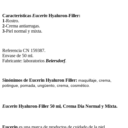
Características
Eucerin
Hyaluron-Filler:
1
-Rostro.
2
-Crema antiarrugas.
3
-Piel normal y mixta.
Referencia CN 159387.
Envase de 50 ml.
Fabricante: laboratorios
Beiersdorf
.
Sinónimos de Eucerin Hyaluron Filler:
maquillaje, crema,
potingue, pomada, ungüento, crema, cosmético.
Eucerin
Hyaluron-Filler 50 ml, Crema Dia Normal y Mixta.
Eucerin
es
un
a
mar
ca
de
product
os
de
cu
id
ado
de
la
p
iel