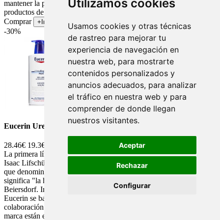
Utilizamos cookies
mantener la piel saludable. El objetivo de la marca es ofrecer
productos de alta calidad que ayuden a los usuarios a cuidar su piel.
Comprar
+Info
Usamos cookies y otras técnicas
-30%
de rastreo para mejorar tu
experiencia de navegación en
nuestra web, para mostrarte
contenidos personalizados y
anuncios adecuados, para analizar
el tráfico en nuestra web y para
comprender de donde llegan
nuestros visitantes.
Eucerin Urea Repair Plus 1litro
Aceptar
28.46€
19.3€
La primera línea Eucerin nace en el año 1900, un joven químico
Isaac Lifschütz registró una patente para un agente emulgente, al
Rechazar
que denominó Eucerit inspirándose en el antiguo término griego que
significa "la hermosa cera". El fundador de Beiersdorf es Paul C.
Configurar
Beiersdorf. Implementó desde sus inicios, para que cada producto
Eucerin se base en una investigación intensiva y en la estrecha
colaboración entre farmacéuticos y dermatólogos. Los orígenes de la
marca están en una farmacia, la de Paul C. Beiersdorf en Hamburgo.