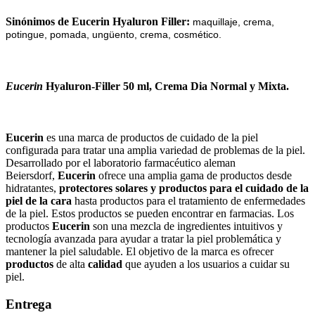
Sinónimos de Eucerin Hyaluron Filler:
maquillaje, crema,
potingue, pomada, ungüento, crema, cosmético.
Eucerin
Hyaluron-Filler 50 ml, Crema Dia Normal y Mixta.
Eucerin
es
un
a
mar
ca
de
product
os
de
cu
id
ado
de
la
p
iel
config
ur
ada
para
tr
atar
un
a
ampl
ia
varied
ad
de
problem
as
de
la
p
iel
.
Des
ar
roll
ado
por
el
labor
ator
io
farm
ac
é
ut
ico
ale
man
Be
iers
d
orf
,
Eucerin
of
re
ce
un
a
ampl
ia
g
ama
de
product
os
des
de
hid
rat
antes
,
protect
ores
sol
ares
y
product
os
para
el
cu
id
ado
de
la
p
iel
de
la
car
a
hast
a
product
os
para
el
tr
at
am
ient
o
de
en
fer
med
ades
de
la
p
iel
.
Est
os
product
os
se
p
ued
en
enc
ont
rar
en
farm
ac
ias
.
Los
product
os
Eucerin
son
un
a
me
z
cl
a
de
ingredient
es
int
uit
iv
os
y
te
cn
olog
ía
av
anz
ada
para
ay
ud
ar
a
tr
atar
la
p
iel
problem
á
t
ica
y
mant
ener
la
p
iel
sal
ud
able
.
El
obj
et
ivo
de
la
mar
ca
es
of
re
cer
product
os
de
alt
a
cal
idad
que
ay
uden
a
los
us
u
arios
a
cu
id
ar
su
p
iel
.
Entrega