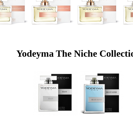
Yodeyma The Niche Collecti