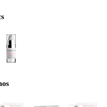
cs
nos