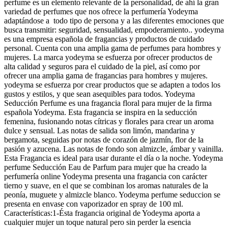
perfume es un elemento relevante de la personalidad, de ahí la gran
variedad de perfumes que nos ofrece la perfumería Yodeyma
adaptándose a todo tipo de persona y a las diferentes emociones que
busca transmitir: seguridad, sensualidad, empoderamiento.. yodeyma
es una empresa española de fragancias y productos de cuidado
personal. Cuenta con una amplia gama de perfumes para hombres y
mujeres. La marca yodeyma se esfuerza por ofrecer productos de
alta calidad y seguros para el cuidado de la piel, así como por
ofrecer una amplia gama de fragancias para hombres y mujeres.
yodeyma se esfuerza por crear productos que se adapten a todos los
gustos y estilos, y que sean asequibles para todos. Yodeyma
Seducción Perfume es una fragancia floral para mujer de la firma
española Yodeyma. Esta fragancia se inspira en la seducción
femenina, fusionando notas cítricas y florales para crear un aroma
dulce y sensual. Las notas de salida son limón, mandarina y
bergamota, seguidas por notas de corazón de jazmín, flor de la
pasión y azucena. Las notas de fondo son almizcle, ámbar y vainilla.
Esta Fragancia es ideal para usar durante el día o la noche. Yodeyma
perfume Seducción Eau de Parfum para mujer que ha creado la
perfumería online Yodeyma presenta una fragancia con carácter
tierno y suave, en el que se combinan los aromas naturales de la
peonía, muguete y almizcle blanco. Yodeyma perfume seduccion se
presenta en envase con vaporizador en spray de 100 ml.
Características:1-Ésta fragancia original de Yodeyma aporta a
cualquier mujer un toque natural pero sin perder la esencia