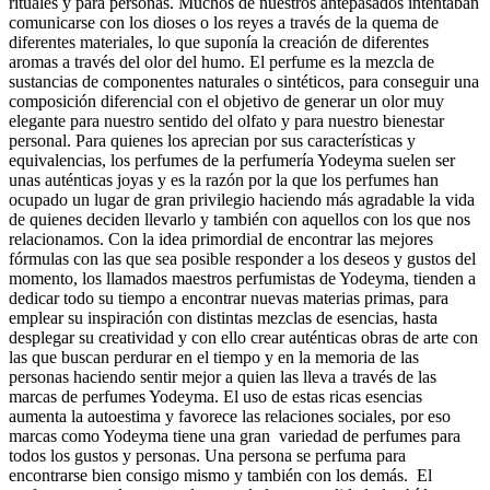
rituales y para personas. Muchos de nuestros antepasados intentaban
comunicarse con los dioses o los reyes a través de la quema de
diferentes materiales, lo que suponía la creación de diferentes
aromas a través del olor del humo. El perfume es la mezcla de
sustancias de componentes naturales o sintéticos, para conseguir una
composición diferencial con el objetivo de generar un olor muy
elegante para nuestro sentido del olfato y para nuestro bienestar
personal. Para quienes los aprecian por sus características y
equivalencias, los perfumes de la perfumería Yodeyma suelen ser
unas auténticas joyas y es la razón por la que los perfumes han
ocupado un lugar de gran privilegio haciendo más agradable la vida
de quienes deciden llevarlo y también con aquellos con los que nos
relacionamos. Con la idea primordial de encontrar las mejores
fórmulas con las que sea posible responder a los deseos y gustos del
momento, los llamados maestros perfumistas de Yodeyma, tienden a
dedicar todo su tiempo a encontrar nuevas materias primas, para
emplear su inspiración con distintas mezclas de esencias, hasta
desplegar su creatividad y con ello crear auténticas obras de arte con
las que buscan perdurar en el tiempo y en la memoria de las
personas haciendo sentir mejor a quien las lleva a través de las
marcas de perfumes Yodeyma. El uso de estas ricas esencias
aumenta la autoestima y favorece las relaciones sociales, por eso
marcas como Yodeyma tiene una gran variedad de perfumes para
todos los gustos y personas. Una persona se perfuma para
encontrarse bien consigo mismo y también con los demás. El