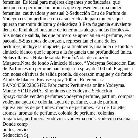
femenina. Es ideal para mujeres elegantes y sofisticadas, que
busquen un perfume con aromas que representen a una mujer
femenina, cautivadora y sensual.2-Seducción Eau de Parfum de
Yodeyma es un perfume con carácter ideado para mujeres que
quieran transmitir dulzura y delicadeza.3-Esta fragancia euivalente
llena de feminidad presume de tener unas alegres notas florales.4-
Sus notas de salida, las que primero se aprecian en el perfume, son
paeonía.5-Sus notas de corazón, representan el alma de los
perfumes, incluye la muguete, para finalmente, una nota de fondo a
almizcle blanco que le aporta a la fragancia una profundidad única.
Notas olfativas:Nota de salida Peonía.Nota de corazón
Muguete.Nota de fondo Almizcle blanco. *Yodeyma Seducción Eau
de Parfum es un perfume para mujer en spray de 100 ml. Fragancia
con notas olfativas de salida peonía, de corazón mugute y de fondo
Almizcle blanco. Envase: spray 100 ml.Referencias:
EAN:8436022365476.Fabricante: Perfumería online Yodeyma.
Marca: YODEyMA. Sinónimos de Yodeyma Seduccion
Spray: donde venden perfumes yodeyma perfume, parfum, comprar
yodeyma agua de colonia, agua de perfume, eau de parfum,
equivalencias de perfumes, marca de perfumes, Eau de Toilette,
aromas, aromas de perfume, colonia de perfume, colonias
fragancias, perfumería yodeyma, yodeyma paris, yodeyma españa.
Donde comprar, adquirir, conseguir, despachar, mercar, vender,
portes, envios gratis: en farmacias y parafarmacias online. Yodeyma
Seduccion Spray 100 ml, Eau de Parfum de Yodeyma para Mujer.