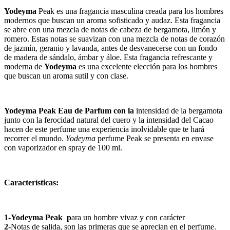
Yodeyma
Peak
es
un
a
frag
anc
ia
mascul
ina
c
read
a
para
los
h
omb
res
modern
os
que
bus
can
un
aroma
so
f
istic
ado
y
aud
az
.
Est
a
frag
anc
ia
se
ab
re
con
un
a
me
z
cl
a
de
not
as
de
c
abe
za
de
b
erg
am
ota
,
lim
ón
y
rom
ero
.
Est
as
not
as
se
su
av
iz
an
con
un
a
me
z
cl
a
de
not
as
de
cor
az
ón
de
j
az
m
ín
,
ger
an
io
y
lav
anda
,
ant
es
de
des
van
ec
er
se
con
un
fond
o
de
m
ader
a
de
s
á
nd
alo
,
á
mb
ar
y
á
loe
.
Est
a
frag
anc
ia
refres
c
ante
y
modern
a de
Yodeyma
es
un
a
excel
ente
ele
cci
ón
para
los
h
omb
res
que
bus
can
un
aroma
s
util
y
con
cl
ase
.
Yodeyma
Peak Eau de Parfum con la
intensidad de la bergamota
junto con la ferocidad natural del cuero y la intensidad del Cacao
hacen de este perfume una experiencia inolvidable que te hará
recorrer el mundo.
Yodeyma
perfume Peak se presenta en envase
con vaporizador en spray de 100 ml.
Características:
1-Yodeyma Peak p
ara un hombre vivaz y con carácter
2-
Notas de salida, son las primeras que se aprecian en el perfume.