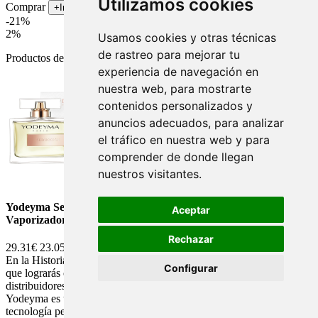
Utilizamos cookies
Comprar
+Info
-21%
2%
Usamos cookies y otras técnicas
de rastreo para mejorar tu
Productos de la misma gama
yodeyma:
experiencia de navegación en
nuestra web, para mostrarte
contenidos personalizados y
anuncios adecuados, para analizar
el tráfico en nuestra web y para
comprender de donde llegan
nuestros visitantes.
Yodeyma Seduccion Perfume Yodeyma Fragancia Mujer
Aceptar
Vaporizador 100ml.
Rechazar
29.31€
23.05€
En la Historia de Yodeyma te hablamos de este maravilloso perfume
Configurar
que lograrás comprar directamente en línea en Yodeyma y en
distribuidores autorizados como Celorriofarma. La Historia De
Yodeyma es una historia de éxito es un producto creado con alta
tecnología perfumista que no puede faltar en tu vida. Haciendo un