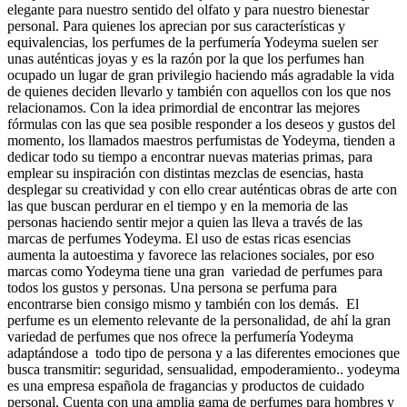
elegante para nuestro sentido del olfato y para nuestro bienestar
personal. Para quienes los aprecian por sus características y
equivalencias, los perfumes de la perfumería Yodeyma suelen ser
unas auténticas joyas y es la razón por la que los perfumes han
ocupado un lugar de gran privilegio haciendo más agradable la vida
de quienes deciden llevarlo y también con aquellos con los que nos
relacionamos. Con la idea primordial de encontrar las mejores
fórmulas con las que sea posible responder a los deseos y gustos del
momento, los llamados maestros perfumistas de Yodeyma, tienden a
dedicar todo su tiempo a encontrar nuevas materias primas, para
emplear su inspiración con distintas mezclas de esencias, hasta
desplegar su creatividad y con ello crear auténticas obras de arte con
las que buscan perdurar en el tiempo y en la memoria de las
personas haciendo sentir mejor a quien las lleva a través de las
marcas de perfumes Yodeyma. El uso de estas ricas esencias
aumenta la autoestima y favorece las relaciones sociales, por eso
marcas como Yodeyma tiene una gran variedad de perfumes para
todos los gustos y personas. Una persona se perfuma para
encontrarse bien consigo mismo y también con los demás. El
perfume es un elemento relevante de la personalidad, de ahí la gran
variedad de perfumes que nos ofrece la perfumería Yodeyma
adaptándose a todo tipo de persona y a las diferentes emociones que
busca transmitir: seguridad, sensualidad, empoderamiento.. yodeyma
es una empresa española de fragancias y productos de cuidado
personal. Cuenta con una amplia gama de perfumes para hombres y