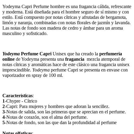
Yodeyma Cap
ri
Per
f
ume
h
omb
re
es
un
a
frag
anc
ia
c
á
l
ida
,
refres
c
ante
y
modern
a
.
Est
á
dise
ñ
ada
para
el
h
omb
re
se
g
uro
de
s
í
mism
o
y
con
est
ilo
.
Est
á
comp
u
est
o
por
not
as
c
í
t
ric
as
y
af
r
ut
adas
de
b
erg
am
ota
,
lim
ón
y
n
aran
ja
,
comb
in
adas
con
not
as
fl
or
ales
de
j
az
m
ín
y
lav
anda
.
Las
not
as
de
fond
o
son
m
ader
a
de
c
ed
ro
y
á
mb
ar
para
un
aroma
mascul
ino
y
so
f
istic
ado
.
Yodeyma
Perfume Capri
Unisex que ha creado la
perfumería
online
de Yodeyma presenta una
fragancia
mezcla atemporal de
notas cítricas y aromáticas hace de este clásico una fragancia unisex
imprescindible.
Yodeyma
perfume Capri se presenta en envase con
vaporizador en spray de 100 ml.
Características
:
1
-Chypre - Cítrico
2
-Capri: Para mujeres y hombres que adoran la sencillez.
3
-Notas de salida, son las primeras que se aprecian en el perfume.
4
-Notas de corazón, son el alma del perfume.
5
-Notas de fondo, son las que dan la profundidad al perfume
Notas olfativas
: