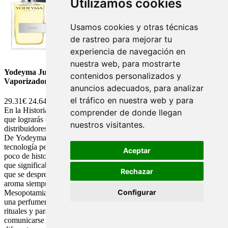
Utilizamos cookies
Usamos cookies y otras técnicas
de rastreo para mejorar tu
experiencia de navegación en
nuestra web, para mostrarte
Yodeyma Junsui Perfume Yodeyma Fragancia Hombre
contenidos personalizados y
Vaporizador 100 ml.
anuncios adecuados, para analizar
el tráfico en nuestra web y para
29.31€
24.64€
En la Historia de Yodeyma te hablamos de este maravilloso perfume
comprender de donde llegan
que lograrás comprar directamente en línea en Yodeyma y en
nuestros visitantes.
distribuidores autorizados como Celorriofarma. La Historia
De Yodeyma es una historia de éxito es un producto creado con alta
tecnología perfumista que no puede faltar en tu vida. Haciendo un
Aceptar
poco de historia el nombre de “perfume” procede del latín, palabra
que significaba,“crear humo”, lo que también podía significar el olor
Rechazar
que se desprendía al producir el humo. El interés que existe por el
aroma siempre ha existido, ya que desde tiempos inmemoriales en
Configurar
Mesopotamia aproximadamente 3.500 años antes de Cristo existía
una perfumería que se encargaba de elaborar esencias para usar en
rituales y para personas. Muchos de nuestros antepasados intentaban
comunicarse con los dioses o los reyes a través de la quema de