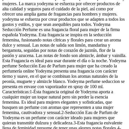
mujeres. La marca yodeyma se esfuerza por ofrecer productos de
alta calidad y seguros para el cuidado de la piel, así como por
ofrecer una amplia gama de fragancias para hombres y mujeres.
yodeyma se esfuerza por crear productos que se adapten a todos los
gustos y estilos, y que sean asequibles para todos. Yodeyma
Seducción Perfume es una fragancia floral para mujer de la firma
española Yodeyma. Esta fragancia se inspira en la seducción
femenina, fusionando notas cítricas y florales para crear un aroma
dulce y sensual. Las notas de salida son limón, mandarina y
bergamota, seguidas por notas de corazón de jazmín, flor de la
pasión y azucena. Las notas de fondo son almizcle, ámbar y vainilla.
Esta Fragancia es ideal para usar durante el día o la noche. Yodeyma
perfume Seducción Eau de Parfum para mujer que ha creado la
perfumería online Yodeyma presenta una fragancia con carácter
tierno y suave, en el que se combinan los aromas naturales de la
peonía, muguete y almizcle blanco. Yodeyma perfume seduccion se
presenta en envase con vaporizador en spray de 100 ml.
Características:1-Ésta fragancia original de Yodeyma aporta a
cualquier mujer un toque natural pero sin perder la esencia
femenina. Es ideal para mujeres elegantes y sofisticadas, que
busquen un perfume con aromas que representen a una mujer
femenina, cautivadora y sensual.2-Seducción Eau de Parfum de
Yodeyma es un perfume con carácter ideado para mujeres que
quieran transmitir dulzura y delicadeza.3-Esta fragancia euivalente
llena de feminidad presume de tener unas alegres notas florales.4-