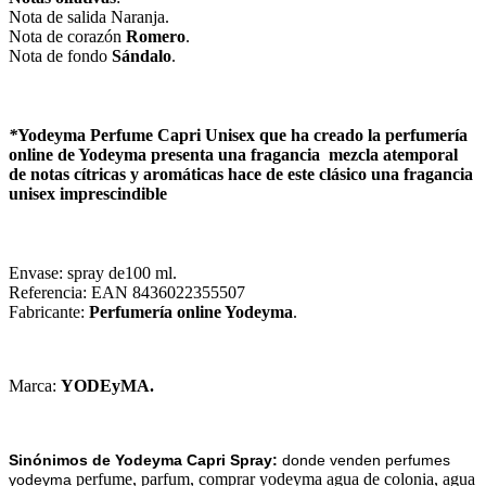
Nota de salida Naranja.
Nota de corazón
Romero
.
Nota de fondo
Sándalo
.
*
Yodeyma Perfume Capri
Unisex que ha creado la
perfumería
online
de
Yodeyma
presenta una
fragancia
mezcla atemporal
de notas cítricas y aromáticas hace de este clásico una fragancia
unisex imprescindible
Envase: spray de100 ml.
Referencia: EAN 8436022355507
Fabricante:
Perfumería online Yodeyma
.
Marca:
YODEyMA.
Sinónimos de Yodeyma Capri Spray:
donde venden perfumes
perfume, parfum, comprar yodeyma agua de colonia, agua
yodeyma