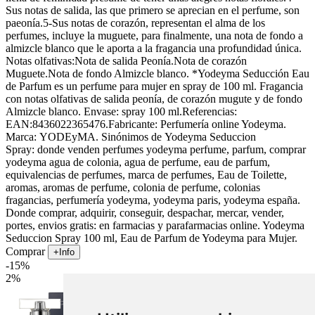
Sus notas de salida, las que primero se aprecian en el perfume, son
paeonía.5-Sus notas de corazón, representan el alma de los
perfumes, incluye la muguete, para finalmente, una nota de fondo a
almizcle blanco que le aporta a la fragancia una profundidad única.
Notas olfativas:Nota de salida Peonía.Nota de corazón
Muguete.Nota de fondo Almizcle blanco. *Yodeyma Seducción Eau
de Parfum es un perfume para mujer en spray de 100 ml. Fragancia
con notas olfativas de salida peonía, de corazón mugute y de fondo
Almizcle blanco. Envase: spray 100 ml.Referencias:
EAN:8436022365476.Fabricante: Perfumería online Yodeyma.
Marca: YODEyMA. Sinónimos de Yodeyma Seduccion
Spray: donde venden perfumes yodeyma perfume, parfum, comprar
yodeyma agua de colonia, agua de perfume, eau de parfum,
equivalencias de perfumes, marca de perfumes, Eau de Toilette,
aromas, aromas de perfume, colonia de perfume, colonias
fragancias, perfumería yodeyma, yodeyma paris, yodeyma españa.
Donde comprar, adquirir, conseguir, despachar, mercar, vender,
portes, envios gratis: en farmacias y parafarmacias online. Yodeyma
Seduccion Spray 100 ml, Eau de Parfum de Yodeyma para Mujer.
Comprar
+Info
-15%
2%