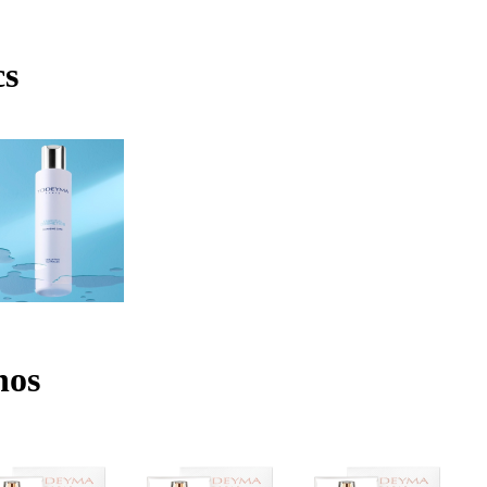
cs
nos