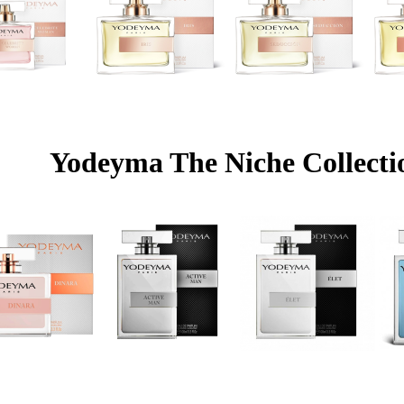
Yodeyma The Niche Collecti