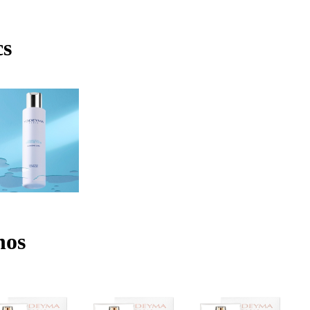
cs
nos