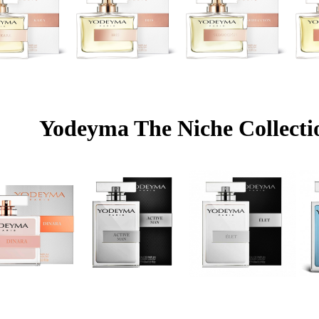
Yodeyma The Niche Collecti