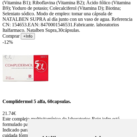
(Vitamina B1); Riboflavina (Vitamina B2); Ácido fólico (Vitamina
B9); Yoduro de potasio; Colecalciferol (Vitamina D); Biotina;
Seleniato sódico. Modo de empleo: tomar una cápsula de
NATALBEN SUPRA al día junto con un vaso de agua. Referencia
CN: 154653.EAN: 8470001546531.Fabricante. laboratorios
Italfarmaco. Natalben Supra,30cápsulas.
Comprar
+Info
-12%
Complidermol 5 alfa, 60capsulas.
21.74€
Este complejo multivitamínico de laboratorios Reig jofre está
formulado para frenar la caída del cabello en mujeres y hombres.
Indicado para personas con cabellos frágiles y quebradizos, su
cuidada fórmula está diseñada para devolver al cabello y uñas la