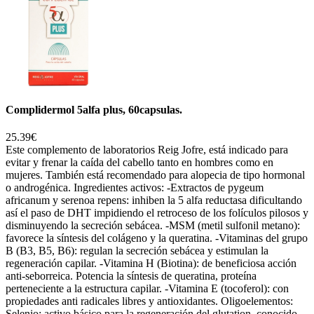
Complidermol 5alfa plus, 60capsulas.
25.39€
Este complemento de laboratorios Reig Jofre, está indicado para
evitar y frenar la caída del cabello tanto en hombres como en
mujeres. También está recomendado para alopecia de tipo hormonal
o androgénica. Ingredientes activos: -Extractos de pygeum
africanum y serenoa repens: inhiben la 5 alfa reductasa dificultando
así el paso de DHT impidiendo el retroceso de los folículos pilosos y
disminuyendo la secreción sebácea. -MSM (metil sulfonil metano):
favorece la síntesis del colágeno y la queratina. -Vitaminas del grupo
B (B3, B5, B6): regulan la secreción sebácea y estimulan la
regeneración capilar. -Vitamina H (Biotina): de beneficiosa acción
anti-seborreica. Potencia la síntesis de queratina, proteína
perteneciente a la estructura capilar. -Vitamina E (tocoferol): con
propiedades anti radicales libres y antioxidantes. Oligoelementos:
Selenio: activo básico para la regeneración del glutation, conocido