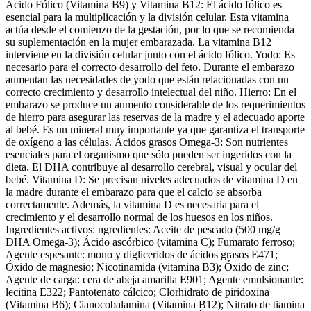
Ácido Fólico (Vitamina B9) y Vitamina B12: El ácido fólico es
esencial para la multiplicación y la división celular. Esta vitamina
actúa desde el comienzo de la gestación, por lo que se recomienda
su suplementación en la mujer embarazada. La vitamina B12
interviene en la división celular junto con el ácido fólico. Yodo: Es
necesario para el correcto desarrollo del feto. Durante el embarazo
aumentan las necesidades de yodo que están relacionadas con un
correcto crecimiento y desarrollo intelectual del niño. Hierro: En el
embarazo se produce un aumento considerable de los requerimientos
de hierro para asegurar las reservas de la madre y el adecuado aporte
al bebé. Es un mineral muy importante ya que garantiza el transporte
de oxígeno a las células. Ácidos grasos Omega-3: Son nutrientes
esenciales para el organismo que sólo pueden ser ingeridos con la
dieta. El DHA contribuye al desarrollo cerebral, visual y ocular del
bebé. Vitamina D: Se precisan niveles adecuados de vitamina D en
la madre durante el embarazo para que el calcio se absorba
correctamente. Además, la vitamina D es necesaria para el
crecimiento y el desarrollo normal de los huesos en los niños.
Ingredientes activos: ngredientes: Aceite de pescado (500 mg/g
DHA Omega-3); Ácido ascórbico (vitamina C); Fumarato ferroso;
Agente espesante: mono y digliceridos de ácidos grasos E471;
Óxido de magnesio; Nicotinamida (vitamina B3); Óxido de zinc;
Agente de carga: cera de abeja amarilla E901; Agente emulsionante:
lecitina E322; Pantotenato cálcico; Clorhidrato de piridoxina
(Vitamina B6); Cianocobalamina (Vitamina B12); Nitrato de tiamina