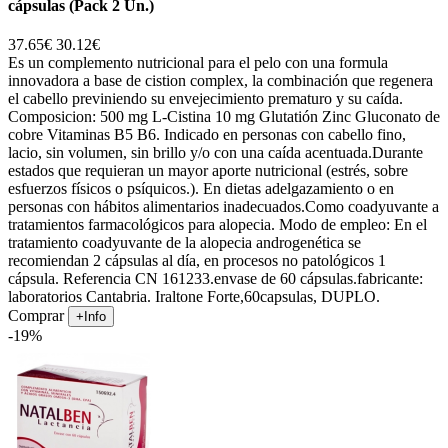
cápsulas (Pack 2 Un.)
37.65€
30.12€
Es un complemento nutricional para el pelo con una formula
innovadora a base de cistion complex, la combinación que regenera
el cabello previniendo su envejecimiento prematuro y su caída.
Composicion: 500 mg L-Cistina 10 mg Glutatión Zinc Gluconato de
cobre Vitaminas B5 B6. Indicado en personas con cabello fino,
lacio, sin volumen, sin brillo y/o con una caída acentuada.Durante
estados que requieran un mayor aporte nutricional (estrés, sobre
esfuerzos físicos o psíquicos.). En dietas adelgazamiento o en
personas con hábitos alimentarios inadecuados.Como coadyuvante a
tratamientos farmacológicos para alopecia. Modo de empleo: En el
tratamiento coadyuvante de la alopecia androgenética se
recomiendan 2 cápsulas al día, en procesos no patológicos 1
cápsula. Referencia CN 161233.envase de 60 cápsulas.fabricante:
laboratorios Cantabria. Iraltone Forte,60capsulas, DUPLO.
Comprar
+Info
-19%