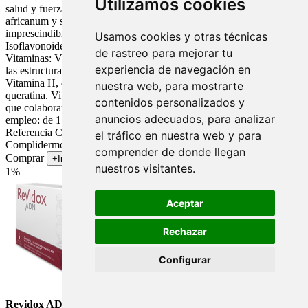
Utilizamos cookies
salud y fuerza perdidas. Ingredientes activos: Extractos de pygeum
africanum y sabal serrulata (serenoa repens) L-Cistina,
imprescindible para la síntesis de colágeno y elastina.
Usamos cookies y otras técnicas
Isoflavonoides, esenciales para la activación de la síntesis capilar -
de rastreo para mejorar tu
Vitaminas: Vitaminas del grupo B, algunas de ellas, forman parte de
experiencia de navegación en
las estructuras del cabello, por lo que lo refuerzan y evitan su caída.
Vitamina H, de acción antiseborréica y activante de la síntesis de
nuestra web, para mostrarte
queratina. Vitamina E antioxidante -Oligoelementos: Hirro y zinc
contenidos personalizados y
que colaboran en el correcto trofismo de cabello y uñas. Modo de
anuncios adecuados, para analizar
empleo: de 1 a dos cápsulas al día. Envase de 60 capsulas.
Referencia CN 308757. Fabricante laboratorios Reig Jofre.
el tráfico en nuestra web y para
Complidermol 5 alfa, 60capsulas.
comprender de donde llegan
Comprar
+Info
nuestros visitantes.
1%
Aceptar
Rechazar
Configurar
Revidox ADN 28capsulas