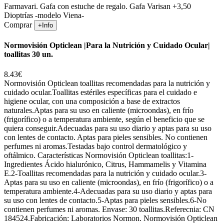
Farmavari. Gafa con estuche de regalo. Gafa Varisan +3,50
Dioptrías -modelo Viena-
Comprar
+Info
Normovisión Opticlean |Para la Nutrición y Cuidado Ocular|
toallitas 30 un.
8.43€
Normovisión Opticlean toallitas recomendadas para la nutrición y
cuidado ocular.Toallitas estériles específicas para el cuidado e
higiene ocular, con una composición a base de extractos
naturales.Aptas para su uso en caliente (microondas), en frío
(frigorífico) o a temperatura ambiente, según el beneficio que se
quiera conseguir.Adecuadas para su uso diario y aptas para su uso
con lentes de contacto. Aptas para pieles sensibles. No contienen
perfumes ni aromas.Testadas bajo control dermatológico y
oftálmico. Características Normovisión Opticlean toallitas:1-
Ingredientes Ácido hialurónico, Citrus, Hammamelis y Vitamina
E.2-Toallitas recomendadas para la nutrición y cuidado ocular.3-
Aptas para su uso en caliente (microondas), en frío (frigorífico) o a
temperatura ambiente.4-Adecuadas para su uso diario y aptas para
su uso con lentes de contacto.5-Aptas para pieles sensibles.6-No
contienen perfumes ni aromas. Envase: 30 toallitas.Referecnia: CN
184524.Fabricación: Laboratorios Normon. Normovisión Opticlean