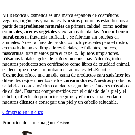
Mi-Rebotica Cosmetica es una marca española de cosméticos
veganos, orgánicos y naturales. Nuestros productos están hechos a
partir de
ingredientes naturales
de primera calidad, como
aceites
esenciales
,
aceites vegetales
y extractos de plantas.
No contienen
parabenos
ni fragancia artificial, y se fabrican sin pruebas en
animales. Nuestra línea de productos incluye aceites para el rostro,
cremas hidratantes, limpiadores faciales, exfoliantes, tónicos,
mascarillas, tratamientos para el cabello, líquidos limpiadores,
bálsamos labiales, geles de baño y muchos más. Además, todos
nuestros productos son certificados como libres de crueldad animal,
es decir, que no se han probado en animales. Mi-Rebotica
Cosmetica
ofrece una amplia gama de productos para satisfacer los
d
if
erent
es
requ
er
im
ient
os
de
los
consum
id
ores
.
Nu
est
ros
product
os
se
fabric
an
con
la
m
á
x
ima
cal
idad
y
se
g
ú
n
los
est
á
nd
ares
m
ás
alt
os
de
cal
idad
.
Est
am
os
comprom
et
id
os
con
el
cu
id
ado
de
la
p
iel
y
el
cab
ello
,
of
reci
endo
product
os
se
g
uro
s
y
e
f
ic
aces
para
ay
ud
ar
a
nu
est
ros
client
es
a
con
se
gu
ir
un
a
p
iel
y
un
cab
ello
sal
ud
able
.
Cómpralo en un click
Productos de la misma gama
almiron: