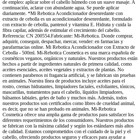
de empleo: aplicar sobre el cabello húmedo con un suave masaje. A
continuación, aclarar con abundante agua. Se puede aplicar
diariamente. *Mi Rebotica Acondicionador desenredante con
extracto de cebolla es un acondicionador desenredante, formulado
con extracto de cebolla, pantenol y vitamina E. Hidrata y cuida la
fibra capilar, además de estimular el crecimiento del cabello.
Referencia: CN 200554.Fabricante: Mi-Rebotica. Donde comprar,
adquirir, conseguir, despachar, mercar, vender: en farmacias y
parafarmacias online. Mi Rebotica Acondicionador con Extracto de
Cebolla - 500ml. Mi-Rebotica Cosmetica es una marca española de
cosméticos veganos, orgánicos y naturales. Nuestros productos están
hechos a partir de ingredientes naturales de primera calidad, como
aceites esenciales, aceites vegetales y extractos de plantas. No
contienen parabenos ni fragancia artificial, y se fabrican sin pruebas
en animales. Nuestra línea de productos incluye aceites para el
rostro, cremas hidratantes, limpiadores faciales, exfoliantes, tónicos,
mascarillas, tratamientos para el cabello, líquidos limpiadores,
bálsamos labiales, geles de baño y muchos más. Además, todos
nuestros productos son certificados como libres de crueldad animal,
es decir, que no se han probado en animales. Mi-Rebotica
Cosmetica ofrece una amplia gama de productos para satisfacer los
diferentes requerimientos de los consumidores. Nuestros productos
se fabrican con la máxima calidad y según los estándares más altos
de calidad. Estamos comprometidos con el cuidado de la piel y el
cabello, ofreciendo productos seguros y eficaces para ayudar a