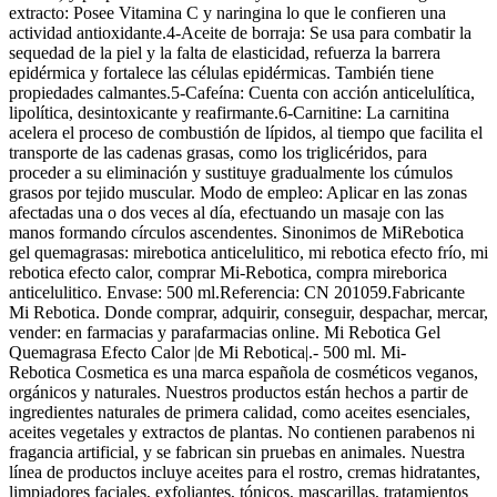
extracto: Posee Vitamina C y naringina lo que le confieren una
actividad antioxidante.4-Aceite de borraja: Se usa para combatir la
sequedad de la piel y la falta de elasticidad, refuerza la barrera
epidérmica y fortalece las células epidérmicas. También tiene
propiedades calmantes.5-Cafeína: Cuenta con acción anticelulítica,
lipolítica, desintoxicante y reafirmante.6-Carnitine: La carnitina
acelera el proceso de combustión de lípidos, al tiempo que facilita el
transporte de las cadenas grasas, como los triglicéridos, para
proceder a su eliminación y sustituye gradualmente los cúmulos
grasos por tejido muscular. Modo de empleo: Aplicar en las zonas
afectadas una o dos veces al día, efectuando un masaje con las
manos formando círculos ascendentes. Sinonimos de MiRebotica
gel quemagrasas: mirebotica anticelulitico, mi rebotica efecto frío, mi
rebotica efecto calor, comprar Mi-Rebotica, compra mireborica
anticelulitico. Envase: 500 ml.Referencia: CN 201059.Fabricante
Mi Rebotica. Donde comprar, adquirir, conseguir, despachar, mercar,
vender: en farmacias y parafarmacias online. Mi Rebotica Gel
Quemagrasa Efecto Calor |de Mi Rebotica|.- 500 ml. Mi-
Rebotica Cosmetica es una marca española de cosméticos veganos,
orgánicos y naturales. Nuestros productos están hechos a partir de
ingredientes naturales de primera calidad, como aceites esenciales,
aceites vegetales y extractos de plantas. No contienen parabenos ni
fragancia artificial, y se fabrican sin pruebas en animales. Nuestra
línea de productos incluye aceites para el rostro, cremas hidratantes,
limpiadores faciales, exfoliantes, tónicos, mascarillas, tratamientos