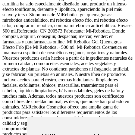
carnitina ha sido especialmente diseñado para producir un intenso
efecto tonificante, drenante y lipolítico, apareciendo la piel más
suave y tersa. Sinonimos de MiRebotica gel quemagrasas:
mirebotica anticelulitico, mi rebotica efecto frío, mi rebotica efecto
calor, comprar mi rebotica, compra mireborica anticelulitico. Envase:
500 ml.Referencia: CN 200573.Fabricante: Mi-Rebotica. Donde
comprar, adquirir, conseguir, despachar, mercar, vender: en
farmacias y parafarmacias online. Mi Rebotica Gel Quemagras
Efecto Frío |De Mi Rebotica|.- 500 ml. Mi-Rebotica Cosmetica es
una marca española de cosméticos veganos, orgánicos y naturales.
Nuestros productos están hechos a partir de ingredientes naturales de
primera calidad, como aceites esenciales, aceites vegetales y
extractos de plantas. No contienen parabenos ni fragancia artificial,
y se fabrican sin pruebas en animales. Nuestra línea de productos
incluye aceites para el rostro, cremas hidratantes, limpiadores
faciales, exfoliantes, tónicos, mascarillas, tratamientos para el
cabello, líquidos limpiadores, bálsamos labiales, geles de baño y
muchos más. Además, todos nuestros productos son certificados
como libres de crueldad animal, es decir, que no se han probado en
animales. Mi-Rebotica Cosmetica ofrece una amplia gama de
productos para satisfacer los diferentes requerimientos de los
consumidores. Nuestros productos se fabrican con la máxima
calidad y según los estándares más altos de calidad. Estamos
comprometidos con el cuidado de la piel y el cabello, ofreciendo
productos seguros y eficaces para ayudar a nuestros clientes a