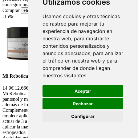
Utilizamos cookies
conseguir una piel y un cabello saludable.
Comprar
+Info
Usamos cookies y otras técnicas
-15%
de rastreo para mejorar tu
experiencia de navegación en
nuestra web, para mostrarte
contenidos personalizados y
anuncios adecuados, para analizar
el tráfico en nuestra web y para
comprender de donde llegan
nuestros visitantes.
Mi Rebotica Mascarilla Nutritiva|Extracto de Cebolla|.-300 ml.
14.9€
12.66€
Aceptar
Mi Rebotica Mascarilla nutritiva formulada con extracto de Cebolla,
pantenol y manteca de karité, activos que reparan la fibra capilar,
Rechazar
además de fortalecer y estimular el crecimiento del cabello.
Complemento ideal del Champú de Cebolla Mi Rebotica. Modo de
empleo: aplicar sobre el cabello húmedo de medios a puntas y dejar
Configurar
actuar de 3 a 5 minutos. Aclarar con abundante agua. Se recomienda
aplicar la mascarilla 2-3 veces por semana para cabellos secos o
estropeados. 1-Extracto de cebolla: Actividad antioxidante,
Actividad estimulante del crecimiento capilar.2-Manteca de Karité: