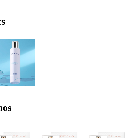
cs
nos