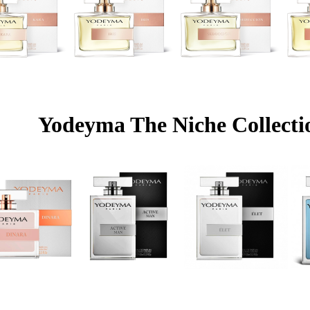
Yodeyma The Niche Collecti