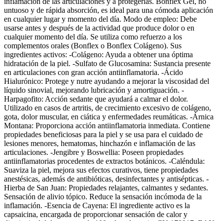
inflamación de las articulaciones y a protegerlas. Bonflex Gel, no
untuoso y de rápida absorción, es ideal para una cómoda aplicación
en cualquier lugar y momento del día. Modo de empleo: Debe
usarse antes y después de la actividad que produce dolor o en
cualquier momento del día. Se utiliza como refuerzo a los
complementos orales (Bonflex o Bonflex Colágeno). Sus
ingredientes activos: -Colágeno: Ayuda a obtener una óptima
hidratación de la piel. -Sulfato de Glucosamina: Sustancia presente
en articulaciones con gran acción antiinflamatoria. -Ácido
Hialurónico: Protege y nutre ayudando a mejorar la viscosidad del
líquido sinovial, mejorando lubricación y amortiguación. -
Harpagofito: Acción sedante que ayudará a calmar el dolor.
Utilizado en casos de artritis, de crecimiento excesivo de colágeno,
gota, dolor muscular, en ciática y enfermedades reumáticas. -Árnica
Montana: Proporciona acción antiinflamatoria inmediata. Contiene
propiedades beneficiosas para la piel y se usa para el cuidado de
lesiones menores, hematomas, hinchazón e inflamación de las
articulaciones. -Jengibre y Boswellia: Poseen propiedades
antiinflamatorias procedentes de extractos botánicos. -Caléndula:
Suaviza la piel, mejora sus efectos curativos, tiene propiedades
anestésicas, además de antibióticas, desinfectantes y antisépticas. -
Hierba de San Juan: Propiedades relajantes, calmantes y sedantes.
Sensación de alivio tópico. Reduce la sensación incómoda de la
inflamación. -Esencia de Cayena: El ingrediente activo es la
capsaicina, encargada de proporcionar sensación de calor y