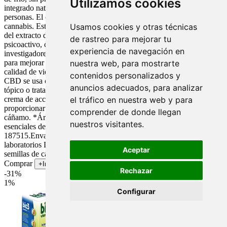
Utilizamos cookies
integrado naturaleza y ciencia al servicio del bienestar de las
personas. El cannabidiol, o CBD, es el principal componente del
cannabis. Está presente en la flor resinosa, suponiendo hasta el 45 %
Usamos cookies y otras técnicas
del extracto de la planta. Se trata de un compuesto natural no
de rastreo para mejorar tu
psicoactivo, con un potencial terapéutico enorme. Los
experiencia de navegación en
investigadores tratan de dilucidar sus propiedades y su capacidad
para mejorar síntomas de diversas enfermedades, mejorando así la
nuestra web, para mostrarte
calidad de vida de los pacientes. El aceite de cannabis rico en
contenidos personalizados y
CBD se usa como complemento o suplemento alimenticio, remedio
anuncios adecuados, para analizar
tópico o tratamiento para el alivio del dolor crónico. Es una
crema de acción intensiva, especialmente indicada para ayudar a
el tráfico en nuestra web y para
proporcionar: Alivio. Confort. Bienestar. Ingredientes: *Aceite de
comprender de donde llegan
cáñamo. *Árnica. *Jengibre amargo. *Castaño de indias.*Aceites
nuestros visitantes.
esenciales de eucalipto, menta, canela y jengibre. Referencia: CN
187515.Envase: 75ml.EAN: 8429007053840.Fabricante:
laboratorios Lavigor. Lavigor Cannabisan crema con aceite de
Aceptar
semillas de cáñamo, 75ml.
Comprar
+Info
Rechazar
-31%
1%
Configurar