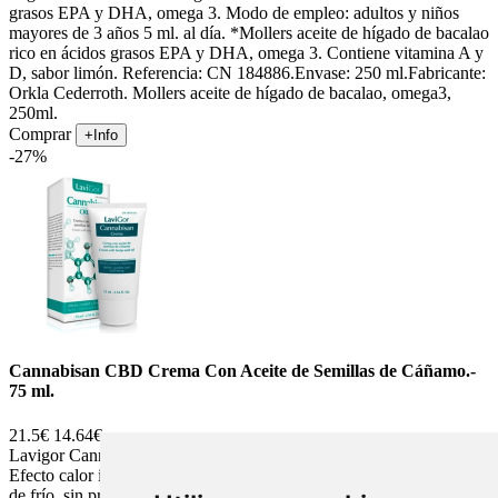
grasos EPA y DHA, omega 3. Modo de empleo: adultos y niños
mayores de 3 años 5 ml. al día. *Mollers aceite de hígado de bacalao
rico en ácidos grasos EPA y DHA, omega 3. Contiene vitamina A y
D, sabor limón. Referencia: CN 184886.Envase: 250 ml.Fabricante:
Orkla Cederroth. Mollers aceite de hígado de bacalao, omega3,
250ml.
Comprar
+Info
-27%
Cannabisan CBD Crema Con Aceite de Semillas de Cáñamo.-
75 ml.
21.5€
14.64€
Lavigor Cannabisan es una crema con aceite de semillas de cáñamo.
Efecto calor intensivo y duradero, precedido de una ligera sensación
de frío, sin provocar enrojecimiento en la zona aplicada. LaviGor ha