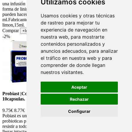
Utilizamos cookies
una infusión de plantas medicinales. Para uso externo, se aplica en
forma de linimentos de la esencia en alcohol, aceite etc. También
pueden hacerse inhalaciones o baños aromáticos. frasco de 15
Usamos cookies y otras técnicas
ml.Fabricante: Soria Natural. Soria Natural aceite esencial de
de rastreo para mejorar tu
limon,15ml.
experiencia de navegación en
Comprar
+Info
nuestra web, para mostrarte
-2%
contenidos personalizados y
anuncios adecuados, para analizar
el tráfico en nuestra web y para
comprender de donde llegan
nuestros visitantes.
Aceptar
Probiast |Complemento Alimenticio con Probioticos| 570mg
10capsulas.
Rechazar
9.75€
8.77€
Configurar
Pobiast es un complemento alimenticio con 6 variedades de cepas
probioticas protegidas con doble encapsulación que les permite
resistir a todos los cambios a lo largo del aparato digestivo para
llegar intactas a su lugar de acción. Ingredientes por cápsula: