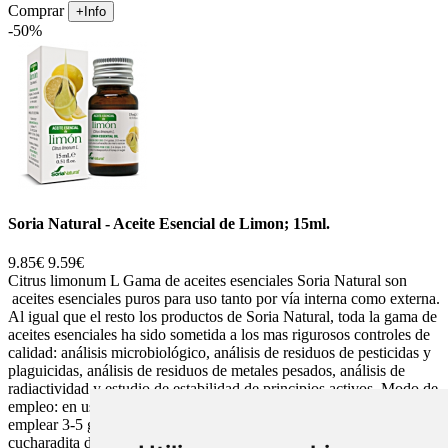
Comprar
+Info
-50%
Soria Natural - Aceite Esencial de Limon; 15ml.
9.85€
9.59€
Citrus limonum L Gama de aceites esenciales Soria Natural son
aceites esenciales puros para uso tanto por vía interna como externa.
Al igual que el resto los productos de Soria Natural, toda la gama de
aceites esenciales ha sido sometida a los mas rigurosos controles de
calidad: análisis microbiológico, análisis de residuos de pesticidas y
plaguicidas, análisis de residuos de metales pesados, análisis de
radiactividad y estudio de estabilidad de principios activos. Modo de
empleo: en uso interno, dada su potente acción, es suficiente
emplear 3-5 gotas 2-3 veces al día. Se recomienda ingerirlas con una
cucharadita de miel o de azúcar moreno disuelta en agua o añadida a