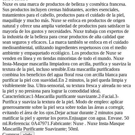
Nuxe es una marca de productos de belleza y cosmética francesa.
Sus productos incluyen cremas hidratantes, aceites esenciales,
tratamientos para el cabello, productos para el cuidado de la piel,
maquillaje y mucho más. Nuxe se enfoca en productos de origen
natural y ofrece una amplia variedad de productos para satisfacer la
mayoría de los gustos y necesidades. Nuxe trabaja con expertos de
la industria de la belleza para crear productos de alta calidad que
sean seguros y eficaces. La marca también se enfoca en el cuidado
medioambiental, utilizando ingredientes respetuosos con el medio
ambiente y empaquetado ecológico. Los productos de Nuxe se
venden en línea y en tiendas minoristas de todo el mundo. Nuxe
Insta-Masque mascarilla limpiadora con arcilla, purifica y suaviza la
textura de la piel, incluso sensible.Esta mascarilla purificadora
combina los beneficios del agua floral rosa con arcilla blanca para
purificar la piel con suavidad.En 2 minutos, la piel queda limpia y
visiblemente lisa. Ultra-sensorial, su textura fresca y aireada no seca
la piel y no presiona para lograr la comodidad ideal.
Características:1-Mascarilla purificante suavizante.2-Facial.3-
Purifica y suaviza la textura de la piel. Modo de empleo: aplicar
generosamente sobre la piel seca sobre todas las áreas a corregir,
evitando el área de los ojos.Dejar actuar durante 2 minutos para
matificar la piel y apretar los poros.Enjuague con agua. Envase. 50
ml.Referencia: 0A47971.Fabricante: Nuxe . Nuxe Insta-Masque
Mascarilla Purificante Suavizante; 50ml.
Comprar
+Info