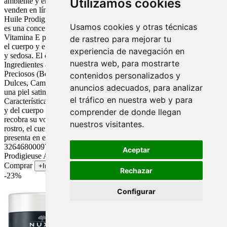
Utilizamos cookies
ambiente y empaquetado ecológico. Los productos de Nuxe se
venden en línea y en tiendas minoristas de todo el mundo. Nuxe
Huile Prodigieuse aceite seco multiusos con una fórmula reactivada
Usamos cookies y otras técnicas
es una concentración inédita de 30% de Aceites Vegetales y de
Vitamina E para nutrir, reparar y suavizar con un solo gesto el rostro,
de rastreo para mejorar tu
el cuerpo y el cabello. La piel del rostro y del cuerpo queda satinada
experiencia de navegación en
y sedosa. El cabello ligero, brillante y recobra su volumen.
nuestra web, para mostrarte
Ingredientes activos: Una hábil mezcla de 6 Aceites Vegetales
Preciosos (Borraja, Extractos aceitosos de Corazoncillo, Almendras
contenidos personalizados y
Dulces, Camelia, Avellana, Macadamia) con un sutil perfume para
anuncios adecuados, para analizar
una piel satinada, un cabello sedoso y una atenuación de las estrías.
el tráfico en nuestra web y para
Características.1-Aceite seco.2-Cuerpo y cabello.3-La piel del rostro
y del cuerpo queda satinada y sedosa. El cabello ligero, brillante y
comprender de donde llegan
recobra su volumen. Modo de empleo: Aplicar todo el año en el
nuestros visitantes.
rostro, el cuerpo, el cabello, tanto en verano como en invierno. Se
presenta en envase de 100 ml. Referencia 0A28025. EAN:
3264680009754.Fabricante: laboratorios Nuxe . Nuxe Huile
Aceptar
Prodigieuse Aceite;100ml. Nueva Fórmula.
Comprar
+Info
Rechazar
-23%
Configurar