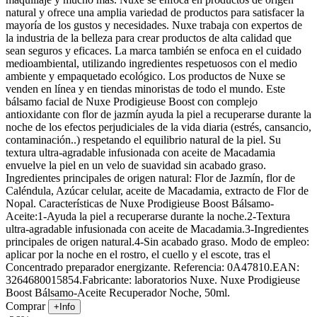
natural y ofrece una amplia variedad de productos para satisfacer la
mayoría de los gustos y necesidades. Nuxe trabaja con expertos de
la industria de la belleza para crear productos de alta calidad que
sean seguros y eficaces. La marca también se enfoca en el cuidado
medioambiental, utilizando ingredientes respetuosos con el medio
ambiente y empaquetado ecológico. Los productos de Nuxe se
venden en línea y en tiendas minoristas de todo el mundo. Este
bálsamo facial de Nuxe Prodigieuse Boost con complejo
antioxidante con flor de jazmín ayuda la piel a recuperarse durante la
noche de los efectos perjudiciales de la vida diaria (estrés, cansancio,
contaminación..) respetando el equilibrio natural de la piel. Su
textura ultra-agradable infusionada con aceite de Macadamia
envuelve la piel en un velo de suavidad sin acabado graso.
Ingredientes principales de origen natural: Flor de Jazmín, flor de
Caléndula, Azúcar celular, aceite de Macadamia, extracto de Flor de
Nopal. Características de Nuxe Prodigieuse Boost Bálsamo-
Aceite:1-Ayuda la piel a recuperarse durante la noche.2-Textura
ultra-agradable infusionada con aceite de Macadamia.3-Ingredientes
principales de origen natural.4-Sin acabado graso. Modo de empleo:
aplicar por la noche en el rostro, el cuello y el escote, tras el
Concentrado preparador energizante. Referencia: 0A47810.EAN:
3264680015854.Fabricante: laboratorios Nuxe. Nuxe Prodigieuse
Boost Bálsamo-Aceite Recuperador Noche, 50ml.
Comprar
+Info