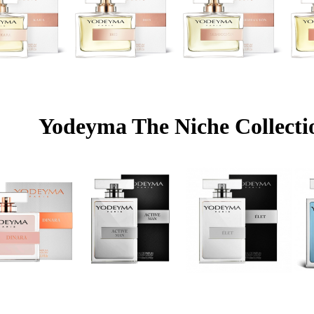
Yodeyma The Niche Collecti