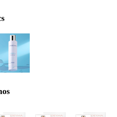
cs
nos