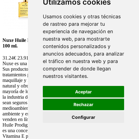
Utilizamos cookies
Usamos cookies y otras técnicas
de rastreo para mejorar tu
experiencia de navegación en
nuestra web, para mostrarte
Nuxe Huile Prodigieuse Aceite Seco de Nuxe Multiusos.- Spray
100 ml.
contenidos personalizados y
anuncios adecuados, para analizar
31.24€
23.91€
el tráfico en nuestra web y para
Nuxe es una marca de productos de belleza y cosmética francesa.
comprender de donde llegan
Sus productos incluyen cremas hidratantes, aceites esenciales,
tratamientos para el cabello, productos para el cuidado de la piel,
nuestros visitantes.
maquillaje y mucho más. Nuxe se enfoca en productos de origen
natural y ofrece una amplia variedad de productos para satisfacer la
mayoría de los gustos y necesidades. Nuxe trabaja con expertos de
Aceptar
la industria de la belleza para crear productos de alta calidad que
sean seguros y eficaces. La marca también se enfoca en el cuidado
Rechazar
medioambiental, utilizando ingredientes respetuosos con el medio
ambiente y empaquetado ecológico. Los productos de Nuxe se
Configurar
venden en línea y en tiendas minoristas de todo el mundo. Nuxe
Huile Prodigieuse aceite seco multiusos con una fórmula reactivada
es una concentración inédita de 30% de Aceites Vegetales y de
Vitamina E para nutrir, reparar y suavizar con un solo gesto el rostro,