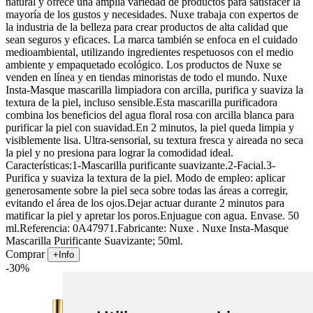
natural y ofrece una amplia variedad de productos para satisfacer la
mayoría de los gustos y necesidades. Nuxe trabaja con expertos de
la industria de la belleza para crear productos de alta calidad que
sean seguros y eficaces. La marca también se enfoca en el cuidado
medioambiental, utilizando ingredientes respetuosos con el medio
ambiente y empaquetado ecológico. Los productos de Nuxe se
venden en línea y en tiendas minoristas de todo el mundo. Nuxe
Insta-Masque mascarilla limpiadora con arcilla, purifica y suaviza la
textura de la piel, incluso sensible.Esta mascarilla purificadora
combina los beneficios del agua floral rosa con arcilla blanca para
purificar la piel con suavidad.En 2 minutos, la piel queda limpia y
visiblemente lisa. Ultra-sensorial, su textura fresca y aireada no seca
la piel y no presiona para lograr la comodidad ideal.
Características:1-Mascarilla purificante suavizante.2-Facial.3-
Purifica y suaviza la textura de la piel. Modo de empleo: aplicar
generosamente sobre la piel seca sobre todas las áreas a corregir,
evitando el área de los ojos.Dejar actuar durante 2 minutos para
matificar la piel y apretar los poros.Enjuague con agua. Envase. 50
ml.Referencia: 0A47971.Fabricante: Nuxe . Nuxe Insta-Masque
Mascarilla Purificante Suavizante; 50ml.
Comprar
+Info
-30%