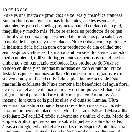
19.9€
13.83€
Nuxe es una marca de productos de belleza y cosmética francesa.
Sus productos incluyen cremas hidratantes, aceites esenciales,
tratamientos para el cabello, productos para el cuidado de la piel,
maquillaje y mucho más. Nuxe se enfoca en productos de origen
natural y ofrece una amplia variedad de productos para satisfacer la
mayoría de los gustos y necesidades. Nuxe trabaja con expertos de
la industria de la belleza para crear productos de alta calidad que
sean seguros y eficaces. La marca también se enfoca en el cuidado
medioambiental, utilizando ingredientes respetuosos con el medio
ambiente y empaquetado ecológico. Los productos de Nuxe se
venden en línea y en tiendas minoristas de todo el mundo. Nuxe
Insta-Masque es una mascarilla exfoliante con microgranos: exfolia
suavemente y unifica el cutisToda la piel, incluso sensible.Esta
mascarilla exfoliante de Nuxe combina los beneficios del agua floral
de rosa con el aceite de macadamia y un fino polvo exfoliante de
origen natural para exfoliar y unificar la piel en 2 minutos. Al
instante, la textura de la piel se alisa y el cutis se ilumina. Ultra
sensorial, su textura congelada se convierte en masaje con aceite
para un momento de placer y suavidad. Características:1-Mascarilla
exfoliante.2-Facial.3-Exfolia suavemente y unifica el cutis. Modo de
empleo: Aplicar generosamente sobre la piel seca sobre todas las
áreas a corregir, evitando el área de los ojos.Espere 2 minutos para
emoliente la superficie de la piel y facilitar el desprendimiento de