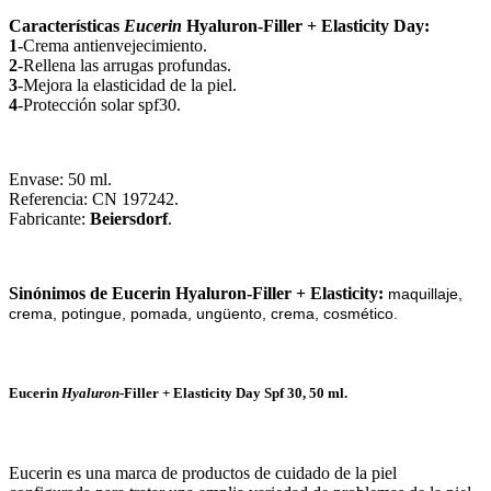
Características
Eucerin
Hyaluron-Filler + Elasticity Day:
1
-Crema antienvejecimiento.
2
-Rellena las arrugas profundas.
3
-Mejora la elasticidad de la piel.
4
-Protección solar spf30.
Envase: 50 ml.
Referencia: CN 197242.
Fabricante:
Beiersdorf
.
Sinónimos de Eucerin Hyaluron-Filler + Elasticity:
maquillaje,
crema, potingue, pomada, ungüento, crema, cosmético.
Eucerin
Hyaluron
-Filler + Elasticity Day Spf 30, 50 ml.
Eucerin
es
un
a
mar
ca
de
product
os
de
cu
id
ado
de
la
p
iel