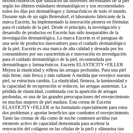
dermocosméticos que satisfacen las diferentes necesidades de la piel
según los últimos estándares dermatológicos y son recomendados
todos los días por dermatólogos y farmacéuticos de todo el mundo.
Durante más de un siglo Beiersdorf, el laboratorio fabricante de la
marca Eucerin, ha implementado la innovación pionera en fórmulas
para el cuidado de la piel. Desde el principio, la investigación y
desarrollo de productos en Eucerin han sido inseparables de la
investigación dermatológica. La marca Eucerin es el paraguas de
una serie de productos innovadores para el cuidado dermatológico
de la piel. Eucerin es una marca de alta calidad y deseada por los
consumidores por sus características e innovación en investigación
para el cuidado dermatológico de la piel, recomendada por
dermatólogos y farmacéuticos. Eucerin ELASTICITY+FILLER
Mejora la elasticidad y rellena las arrugas profundas. Para una piel
más firme, más fresca y más radiante A medida que envejece nuestra
piel, su estructura cambia. La elasticidad, firmeza, la luminosidad y
la capacidad de recuperación se reducen, las arrugas aumentan. La
pérdida de elasticidad, combinada con la aparición de arrugas
profundas, es una de las grandes preocupaciones del envejecimiento
en muchas mujeres de piel madura. Esta crema de Eucerin
ELASTICITY+FILLER se ha formulado especialmente para estos
dos problemas y aportar beneficios que combaten el envejecimiento.
Tanto las cremas de día como de noche contienen arctiína (un
elemento activo de capacidad demostrada para acelerar la
renovación del colágeno en las células de la piel) y silimarina (un