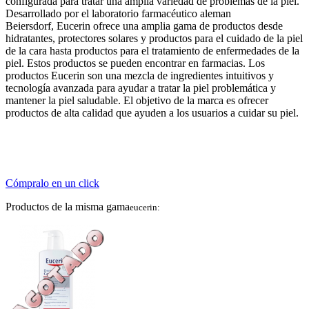
config
ur
ada
para
tr
atar
un
a
ampl
ia
varied
ad
de
problem
as
de
la
p
iel
.
Des
ar
roll
ado
por
el
labor
ator
io
farm
ac
é
ut
ico
ale
man
Be
iers
d
orf
,
Eucerin
of
re
ce
un
a
ampl
ia
g
ama
de
product
os
des
de
hid
rat
antes
,
protect
ores
sol
ares
y
product
os
para
el
cu
id
ado
de
la
p
iel
de
la
car
a
hast
a
product
os
para
el
tr
at
am
ient
o
de
en
fer
med
ades
de
la
p
iel
.
Est
os
product
os
se
p
ued
en
enc
ont
rar
en
farm
ac
ias
.
Los
product
os
Eucerin
son
un
a
me
z
cl
a
de
ingredient
es
int
uit
iv
os
y
te
cn
olog
ía
av
anz
ada
para
ay
ud
ar
a
tr
atar
la
p
iel
problem
á
t
ica
y
mant
ener
la
p
iel
sal
ud
able
.
El
obj
et
ivo
de
la
mar
ca
es
of
re
cer
product
os
de
alt
a
cal
idad
que
ay
uden
a
los
us
u
arios
a
cu
id
ar
su
p
iel
.
Cómpralo en un click
Productos de la misma gama
eucerin: