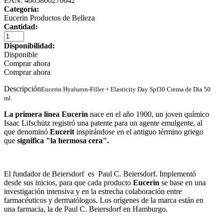
EAN: 4005800270642
Categoría:
Eucerin Productos de Belleza
Cantidad:
Disponibilidad:
Disponible
Comprar ahora
Comprar ahora
Descripción
Eucerin Hyaluron-Filler + Elasticity Day Spf30 Crema de Dia 50
ml.
La primera línea Eucerin
nace en el año 1900, un joven químico
Isaac Lifschütz registró una patente para un agente emulgente, al
que denominó
Eucerit
inspirándose en el antiguo término griego
que
significa "la hermosa cera".
El fundador de Beiersdorf es Paul C. Beiersdorf. Implementó
desde sus inicios, para que cada producto
Eucerin
se base en una
investigación intensiva y en la estrecha colaboración entre
farmacéuticos y dermatólogos. Los orígenes de la marca están en
una farmacia, la de Paul C. Beiersdorf en Hamburgo.