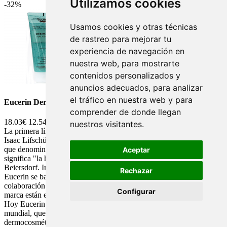
Utilizamos cookies
-32%
Usamos cookies y otras técnicas
de rastreo para mejorar tu
experiencia de navegación en
nuestra web, para mostrarte
contenidos personalizados y
anuncios adecuados, para analizar
el tráfico en nuestra web y para
Eucerin DermoPure oil control exfoliante 100 ml
comprender de donde llegan
18.03€
12.54€
nuestros visitantes.
La primera línea Eucerin nace en el año 1900, un joven químico
Isaac Lifschütz registró una patente para un agente emulgente, al
que denominó Eucerit inspirándose en el antiguo término griego que
Aceptar
significa "la hermosa cera". El fundador de Beiersdorf es Paul C.
Beiersdorf. Implementó desde sus inicios, para que cada producto
Rechazar
Eucerin se base en una investigación intensiva y en la estrecha
colaboración entre farmacéuticos y dermatólogos. Los orígenes de la
Configurar
marca están en una farmacia, la de Paul C. Beiersdorf en Hamburgo.
Hoy Eucerin es una marca de cuidado de la piel, líder a nivel
mundial, que ofrece una amplia gama de productos
dermocosméticos que satisfacen las diferentes necesidades de la piel