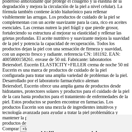
poderoso antioxidante que protege el colágeno y la elastina de la
degradación y mejora la circulación de la piel a nivel celular). La
fórmula también contiene ácido hialurónico para rellenar
visiblemente las arrugas. Los productos de cuidado de la piel se
complementan con un aceite suavizante para la cara, rico en aceites
esenciales. Las cremas nutren la piel frágil y que pierde grosor,
fortaleciendo su estructura al mejorar su elasticidad y rellenar las
grietas profundas. El aceite nutritivo y suavizante mejora la suavidad
de la piel y potencia la capacidad de recuperación. Todos los
productos dejan la piel con una sensación de firmeza y suavidad,
con un aspecto fresco y radiante. referencia CN: 181192. EAN:
4005800158261. envase de 50 ml. Fabricante: laboratorios
Beiersdorf. Eucerin ELASTICITY+FILLER crema de noche 50 ml
Eucerin es una marca de productos de cuidado de la piel
configurada para tratar una amplia variedad de problemas de la piel.
Desarrollado por el laboratorio farmacéutico aleman
Beiersdorf, Eucerin ofrece una amplia gama de productos desde
hidratantes, protectores solares y productos para el cuidado de la piel
de la cara hasta productos para el tratamiento de enfermedades de la
piel. Estos productos se pueden encontrar en farmacias. Los
productos Eucerin son una mezcla de ingredientes intuitivos y
tecnología avanzada para ayudar a tratar la piel problemática y
mantener la piel saludable. El objetivo de la marca es ofrecer
productos de alta calidad que ayuden a los usuarios a cuidar su piel.
Comprar
+Info