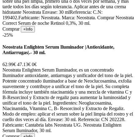
sobre una piel limpia, primero una o dos veces por semana, y más
tarde todos los días según tolerancia. Aplicar antes de una crema
hidratante Neostrata Envase: 30 mlReferencia: C.N:
199402.Farbicante: Neostrata. Marca: Neostrata. Comprar Neostrata
Correct Serum de noche Retinol 0,3%, 30 ml.
Comprar
+Info
-25%
Neostrata Enlighten Serum Iluminador |Antioxidante,
Antiarrugas|.- 30 ml.
62.99€
47.13€
0€
Neostrata Enlighten Serum Iluminador, es un concentrado
Iluminador antioxidante, antiarrugas y unificador del tono de la piel.
Potente concentrado iluminador a base de Neoclucosamina, exfolia
suavemente y contribuye a unificar el tono de la piel. Su completa
fórmula incluye también niacinamida y una mezcla de vitamina C y
B-Resorcinol y Extracto de regaliz para aumentar la luminosidad y
unificar el tono de la piel. Ingredientes: Neoglucosamina,
Niacinamida, Vitamina C, B- Resorcinol y Extracto de Regaliz.
Modo de empleo: aplicar el serum sobre la piel limpia del rostro y el
cuello dos veces al día. Envase: 30 ml. Referencia: CN 202228.
Fabricante: Cantabria labs Neostrata UG. Neostrata Enlighten
Serum Iluminador, 30 ml.
Comprar
+Info