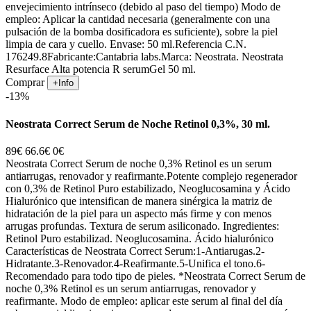
envejecimiento intrínseco (debido al paso del tiempo) Modo de
empleo: Aplicar la cantidad necesaria (generalmente con una
pulsación de la bomba dosificadora es suficiente), sobre la piel
limpia de cara y cuello. Envase: 50 ml.Referencia C.N.
176249.8Fabricante:Cantabria labs.Marca: Neostrata. Neostrata
Resurface Alta potencia R serumGel 50 ml.
Comprar
+Info
-13%
Neostrata Correct Serum de Noche Retinol 0,3%, 30 ml.
89€
66.6€
0€
Neostrata Correct Serum de noche 0,3% Retinol es un serum
antiarrugas, renovador y reafirmante.Potente complejo regenerador
con 0,3% de Retinol Puro estabilizado, Neoglucosamina y Ácido
Hialurónico que intensifican de manera sinérgica la matriz de
hidratación de la piel para un aspecto más firme y con menos
arrugas profundas. Textura de serum asiliconado. Ingredientes:
Retinol Puro estabilizad. Neoglucosamina. Ácido hialurónico
Características de Neostrata Correct Serum:1-Antiarugas.2-
Hidratante.3-Renovador.4-Reafirmante.5-Unifica el tono.6-
Recomendado para todo tipo de pieles. *Neostrata Correct Serum de
noche 0,3% Retinol es un serum antiarrugas, renovador y
reafirmante. Modo de empleo: aplicar este serum al final del día