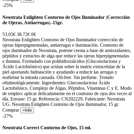
-25%
Neostrata Enlighten Contorno de Ojos Iluminador |Corrección
de Ojeras, Antiarrugas|.-15gr.
53.05€
38.72€
0€
Neostrata Enlighten Contorno de Ojos Iluminador corrección de
ojeras hiperpigmentadas, antiarrugas e iluminación. Contorno de
ojos iluminador de Neostrata, potente crema a base de antioxidantes,
péptidos y extractos de alga que reduce las ojeras hiperpigmentadas
e ilumina. Formulado con polihidroxiácidos (Gluconolactona y
Ácido Lactobiónico) que actúan sobre la matriz extracelular de la
piel aportando hidratación y ayudando a reducir las arrugas y
reafirmar la mirada cansada. Oil-free. Sin perfume. Testado
oftalmológicamente. Ingredientes: Gluconolactona Ácido
Lactobiónico, Complejo de Algas, Péptidos, Vitaminas C y E. Modo
de empleo: aplicar delicadamente en el contorno de ojos dos veces al
día. Envase: 15 gr. Referencia: CN202229. Fabricante: Neostrata
UG. Neostrata Enlighten Contorno de Ojos Iluminador, 15 gr.
Comprar
+Info
-27%
Neostrata Correct Contorno de Ojos, 15 ml.