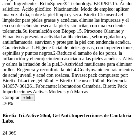
acné. Ingredientes: RetinSphere® Technology. BIOPEP-15. Ácido
salicílico. Ácido glicólico. Niacinamida. Modo de empleo: aplicar
una vez al día, sobre la piel limpia y seca. Biretix Cleanser:Gel
limpiador para pieles grasas y acnéicas, elimina las impurezas y el
exceso de sebo sin resecar la piel y sin irritar, con una excelente
tolerancia.Su formulación con Biopep 15, Piroctone Olamine y
Fitoactivos presentan actividad antibacteriana, seborreguladora y
antiinflamatoria, suavizan y protegen la piel con tendencia acnéica.
Caracteristicas:1-Higiene facial de pieles grasas, con imperfecciones,
espinillas y puntos negros.2-Reduce el tamaño de los poros, la
inflamación y el enrojecimiento asociado a las pieles acnéicas. Alivia
y calma la irritación de la piel.3-Actividad matificante para eliminar
brillos. Regenera y reconforta la piel.4-Coadyuvante en tratamientos
de acné juvenil y acné con rosácea. Envase: pack compuesto por:
Biretix Tri-active gel 50ml. + Biretix Cleanser 150ml. Referencia.
8436574361261.Fabricante: laboratorios Cantabria. Biretix Pack
Imperfecciones Activas Moderas y ó Marcas.
Comprar
+Info
-20%
Biretix Tri-Active 50ml, Gel Anti-Imperfecciones de Cantabria
Labs.
24.36€