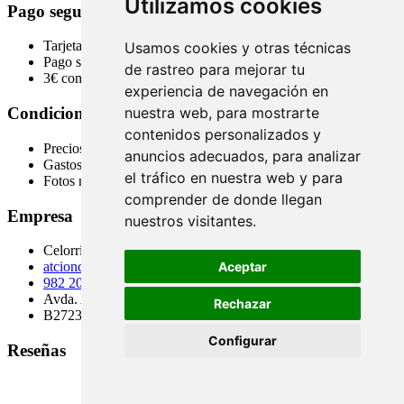
Utilizamos cookies
Pago seguro
Tarjeta, transferencia bancaria y contra reembolso
Usamos cookies y otras técnicas
Pago seguro via plataformas bancarias
de rastreo para mejorar tu
3€ comisión contra reembolso
experiencia de navegación en
nuestra web, para mostrarte
Condiciones
contenidos personalizados y
Precios IVA incluído en euros
anuncios adecuados, para analizar
Gastos de envío desglosados en cada pedido
el tráfico en nuestra web y para
Fotos no contractuales
comprender de donde llegan
Empresa
nuestros visitantes.
Celorriofarma S.L.
Aceptar
atcioncliente@parafarmaciasolocosmetica.com
982 20 30 08
Avda. A Coruña 195, 27003 Lugo
Rechazar
B27232859
Configurar
Reseñas