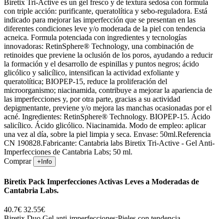
Biretix Tri-Active es un gel fresco y de textura sedosa con formula
con triple acción: purificante, queratolítica y sebo-reguladora. Está
indicado para mejorar las imperfección que se presentan en las
diferentes condiciones leve y/o moderada de la piel con tendencia
acneica. Formula potenciada con ingredientes y tecnologías
innovadoras: RetinSphere® Technology, una combinación de
retinoides que previene la oclusión de los poros, ayudando a reducir
la formación y el desarrollo de espinillas y puntos negros; ácido
glicólico y salicílico, intensifican la actividad exfoliante y
queratolítica; BIOPEP-15, reduce la proliferación del
microorganismo; niacinamida, contribuye a mejorar la apariencia de
las imperfecciones y, por otra parte, gracias a su actividad
depigmentante, previene y/o mejora las manchas ocasionadas por el
acné. Ingredientes: RetinSphere® Technology. BIOPEP-15. Ácido
salicílico. Ácido glicólico. Niacinamida. Modo de empleo: aplicar
una vez al día, sobre la piel limpia y seca. Envase: 50ml.Referencia
CN 190828.Fabricante: Cantabria labs Biretix Tri-Active - Gel Anti-
Imperfecciones de Cantabria Labs; 50 ml.
Comprar
+Info
Biretix Pack Imperfecciones Activas Leves a Moderadas de
Cantabria Labs.
40.7€
32.55€
Biretix Duo Gel anti-imperfecciones:Pieles con tendencia