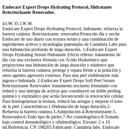
Endocare Expert Drops Hydrating Protocol, Hidratante
Retexturizante Renovador.
43.9€
35.13€
0€
Endocare Expert Drops Hydrating Protocol, hidratante, refuerza la
barrera cutánea. Retexturizante, renovador.Protocolo día y noche
Endocare de uso diario con textura serum y una combinación de
ingredientes activos y tecnologías patentadas de Cantabria Labs para
una hidratación profunda de larga duración. 1-Endocare Expert
Drops Hydrating Serum Hidratante Efecto relleno: tratamiento de
día con una exclusiva fórmula con Ácido Hialurónico que
proporciona una hidratación de larga duración y edafence que
refuerza la barrera cutánea, protege y repara frente a la polución y
otros agentes agresores externos. Para una piel visiblemente más
jugosa e hidratada. 2-Endocare Expert Drops Soft Peel Serum
Retexturizante Renovador: tratamiento nocturno formulado con
retinol y una sinergia de activos que constituyen un doble peeling
químico y enzimático que actúa favoreciendo la renovación celular.
Para homogeneizar la textura, reducir las arrugas y mejorar el tono
de la piel. Características:1-Hidratación de larga duración.2-
Refuerza la barrera cutánea.3-Antipolución.4-Retexturizante.5-
Renovador.6-Todo tipo de pieles.7-No comedogénico.8-Testado
bajo control dermatológico y oftalmológico. Envase: 2 x 10
ml.Referencia: CN 198205.Fabricante: Cantabria labs. Endocare