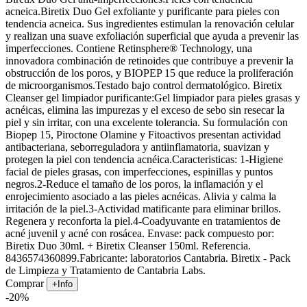
acneica.Biretix Duo Gel exfoliante y purificante para pieles con
tendencia acneica. Sus ingredientes estimulan la renovación celular
y realizan una suave exfoliación superficial que ayuda a prevenir las
imperfecciones. Contiene Retinsphere® Technology, una
innovadora combinación de retinoides que contribuye a prevenir la
obstrucción de los poros, y BIOPEP 15 que reduce la proliferación
de microorganismos.Testado bajo control dermatológico. Biretix
Cleanser gel limpiador purificante:Gel limpiador para pieles grasas y
acnéicas, elimina las impurezas y el exceso de sebo sin resecar la
piel y sin irritar, con una excelente tolerancia. Su formulación con
Biopep 15, Piroctone Olamine y Fitoactivos presentan actividad
antibacteriana, seborreguladora y antiinflamatoria, suavizan y
protegen la piel con tendencia acnéica.Caracteristicas: 1-Higiene
facial de pieles grasas, con imperfecciones, espinillas y puntos
negros.2-Reduce el tamaño de los poros, la inflamación y el
enrojecimiento asociado a las pieles acnéicas. Alivia y calma la
irritación de la piel.3-Actividad matificante para eliminar brillos.
Regenera y reconforta la piel.4-Coadyuvante en tratamientos de
acné juvenil y acné con rosácea. Envase: pack compuesto por:
Biretix Duo 30ml. + Biretix Cleanser 150ml. Referencia.
8436574360899.Fabricante: laboratorios Cantabria. Biretix - Pack
de Limpieza y Tratamiento de Cantabria Labs.
Comprar
+Info
-20%