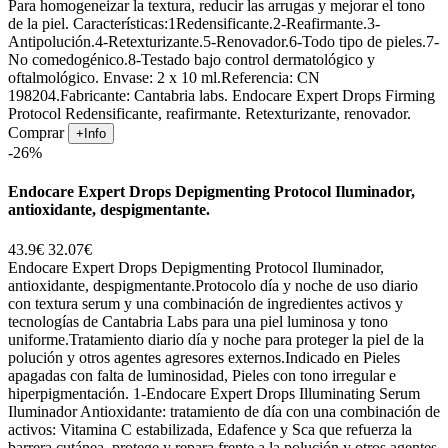
Para homogeneizar la textura, reducir las arrugas y mejorar el tono
de la piel. Características:1Redensificante.2-Reafirmante.3-
Antipolución.4-Retexturizante.5-Renovador.6-Todo tipo de pieles.7-
No comedogénico.8-Testado bajo control dermatológico y
oftalmológico. Envase: 2 x 10 ml.Referencia: CN
198204.Fabricante: Cantabria labs. Endocare Expert Drops Firming
Protocol Redensificante, reafirmante. Retexturizante, renovador.
Comprar
+Info
-26%
Endocare Expert Drops Depigmenting Protocol Iluminador,
antioxidante, despigmentante.
43.9€
32.07€
Endocare Expert Drops Depigmenting Protocol Iluminador,
antioxidante, despigmentante.Protocolo día y noche de uso diario
con textura serum y una combinación de ingredientes activos y
tecnologías de Cantabria Labs para una piel luminosa y tono
uniforme.Tratamiento diario día y noche para proteger la piel de la
polución y otros agentes agresores externos.Indicado en Pieles
apagadas con falta de luminosidad, Pieles con tono irregular e
hiperpigmentación. 1-Endocare Expert Drops Illuminating Serum
Iluminador Antioxidante: tratamiento de día con una combinación de
activos: Vitamina C estabilizada, Edafence y Sca que refuerza la
barrera cutánea, protege y repara frente a la polución y otros agentes