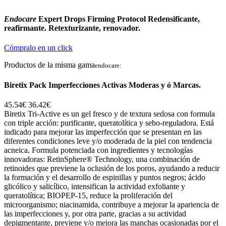
Endocare
Expert Drops Firming Protocol Redensificante,
reafirmante. Retexturizante, renovador.
Cómpralo en un click
Productos de la misma gama
endocare:
Biretix Pack Imperfecciones Activas Moderas y ó Marcas.
45.54€
36.42€
Biretix Tri-Active es un gel fresco y de textura sedosa con formula
con triple acción: purificante, queratolítica y sebo-reguladora. Está
indicado para mejorar las imperfección que se presentan en las
diferentes condiciones leve y/o moderada de la piel con tendencia
acneica. Formula potenciada con ingredientes y tecnologías
innovadoras: RetinSphere® Technology, una combinación de
retinoides que previene la oclusión de los poros, ayudando a reducir
la formación y el desarrollo de espinillas y puntos negros; ácido
glicólico y salicílico, intensifican la actividad exfoliante y
queratolítica; BIOPEP-15, reduce la proliferación del
microorganismo; niacinamida, contribuye a mejorar la apariencia de
las imperfecciones y, por otra parte, gracias a su actividad
depigmentante, previene y/o mejora las manchas ocasionadas por el