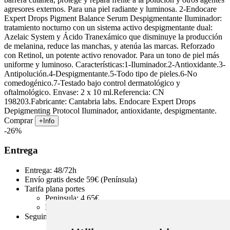
agresores externos. Para una piel radiante y luminosa. 2-Endocare
Expert Drops Pigment Balance Serum Despigmentante Iluminador:
tratamiento nocturno con un sistema activo despigmentante dual:
Azelaic System y Ácido Tranexámico que disminuye la producción
de melanina, reduce las manchas, y atenúa las marcas. Reforzado
con Retinol, un potente activo renovador. Para un tono de piel más
uniforme y luminoso. Características:1-Iluminador.2-Antioxidante.3-
Antipolución.4-Despigmentante.5-Todo tipo de pieles.6-No
comedogénico.7-Testado bajo control dermatológico y
oftalmológico. Envase: 2 x 10 ml.Referencia: CN
198203.Fabricante: Cantabria labs. Endocare Expert Drops
Depigmenting Protocol Iluminador, antioxidante, despigmentante.
Comprar
+Info
-26%
Entrega
Entrega: 48/72h
Envío gratis desde 59€ (Península)
Tarifa plana portes
Peninsula: 4.65€
Baleares: 8€
Seguimiento online del pedido