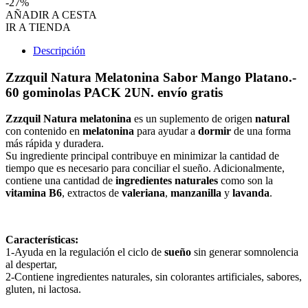
-27%
AÑADIR A CESTA
IR A TIENDA
Descripción
Zzzquil Natura Melatonina Sabor Mango Platano.-
60 gominolas PACK 2UN.
envío gratis
Zzzquil Natura melatonina
es un suplemento de origen
natural
con contenido en
melatonina
para ayudar a
dormir
de una forma
más rápida y duradera.
Su ingrediente principal contribuye en minimizar la cantidad de
tiempo que es necesario para conciliar el sueño. Adicionalmente,
contiene una cantidad de
ingredientes naturales
como son la
vitamina B6
, extractos de
valeriana
,
manzanilla
y
lavanda
.
Características:
1-Ayuda en la regulación el ciclo de
sueño
sin generar somnolencia
al despertar,
2-Contiene ingredientes naturales, sin colorantes artificiales, sabores,
gluten, ni lactosa.