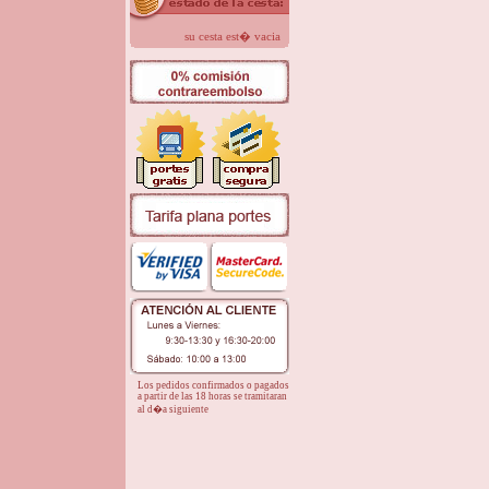
su cesta est� vacia
Los pedidos confirmados o pagados
a partir de las 18 horas se tramitaran
al d�a siguiente