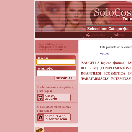
productos
ofertas
si ya est� registrado
introduzca su nombre de
Este producto no se encuen
usuario y contrase�a
volver
usuario:
[SAUGELLA higiene �ntima]
[A
DEL BEBE]
[COMPLEMENTOS D
contrase�a:
INFANTILES]
[COSMETICA IN
[PARAFARMACIA]
[VITAMINAS]
Si a�n no es usuario registrado,
pinche aqu�
Si ha olvidado su contrase�a,
pinche aqu�