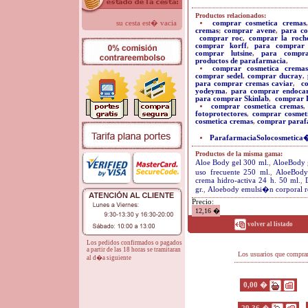
Productos relacionados:
su cesta est� vacia
comprar cosmetica cremas
cremas
;
comprar avene
,
para co
comprar roc
,
comprar la roch
comprar korff
,
para comprar 
comprar lutsine
,
para compr
productos de parafarmacia
,
comprar cosmetica cremas
comprar sedel
,
comprar ducray
,
para comprar cremas caviar
,
c
yodeyma
,
para comprar endoca
para comprar Skinlab
,
comprar L
comprar cosmetica cremas
fotoprotectores
,
comprar cosmeti
cosmetica cremas
,
comprar paraf
ParafarmaciaSolocosmetica
Productos de la misma gama:
Aloe Body gel 300 ml.
,
AloeBody g
uso frecuente 250 ml.
,
AloeBody
crema hidro-activa 24 h. 50 ml.
,
gr.
,
Aloebody emulsi�n corporal r
Precio:
12,16 �
volver al listado
Los pedidos confirmados o pagados
a partir de las 18 horas se tramitaran
Los usuarios que compra
al d�a siguiente
0,00 �