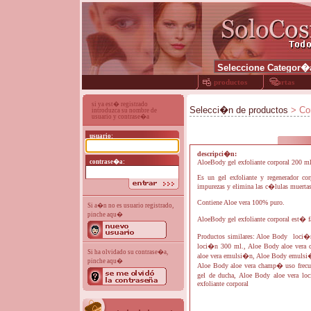
productos
ofertas
si ya est� registrado
Selecci�n de productos
> Con
introduzca su nombre de
usuario y contrase�a
usuario:
descripci�n:
contrase�a:
AloeBody gel exfoliante corporal 200 ml
Es un gel exfoliante y regenerador cor
impurezas y elimina las c�lulas muertas
Contiene Aloe vera 100% puro.
Si a�n no es usuario registrado,
pinche aqu�
AloeBody gel exfoliante corporal est� f
Productos similares: Aloe Body loci�n
loci�n 300 ml., Aloe Body aloe vera
Si ha olvidado su contrase�a,
aloe vera emulsi�n, Aloe Body emulsi�
pinche aqu�
Aloe Body aloe vera champ� uso frecue
gel de ducha, Aloe Body aloe vera loc
exfoliante corporal