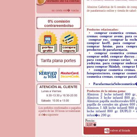
Almiron Galletitas de 6 cereales de comp
su cesta est� vacia
de parafarmacia online y tienda de salud 
Productos relacionados:
comprar cosmetica cremas
cremas
;
comprar avene
,
para co
comprar roc
,
comprar la roch
comprar korff
,
para comprar 
comprar lutsine
,
para compr
productos de parafarmacia
,
comprar cosmetica cremas
comprar sedel
,
comprar ducray
,
para comprar cremas caviar
,
c
yodeyma
,
para comprar endoca
para comprar Skinlab
,
comprar L
comprar cosmetica cremas
fotoprotectores
,
comprar cosmeti
cosmetica cremas
,
comprar paraf
ParafarmaciaSolocosmetica
Productos de la misma gama:
Almiron 2 leche infantil 800 gr.
Almiron 3 leche infantil 800 gr.
Almiron papilla multicereales 600 g
papilla de cereales sin gluten 600 
Almiron 1 AR leche infantil 900 g
Los pedidos confirmados o pagados
a partir de las 18 horas se tramitaran
leche infantil 800 gr. DUPLO +
al d�a siguiente
infusi�n 200 gr.
Precio:
2,57 �
volver al listado