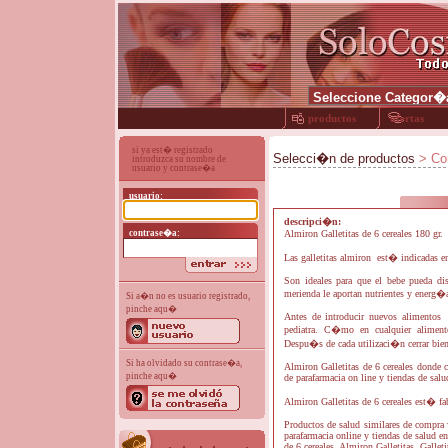
productos
ofertas
si ya est� registrado
Selecci�n de productos
> Con
introduzca su nombre de
usuario y contrase�a
usuario:
descripci�n:
contrase�a:
Almiron Galletitas de 6 cereales 180 gr.
Las galletitas almiron est� indicadas en 
Son ideales para que el bebe pueda di
merienda le aportan nutrientes y energ�
Si a�n no es usuario registrado,
pinche aqu�
Antes de introducir nuevos alimentos 
pediatra. C�mo en cualquier aliment
Despu�s de cada utilizaci�n cerrar bien 
Si ha olvidado su contrase�a,
Almiron Galletitas de 6 cereales donde c
pinche aqu�
de parafarmacia on line y tiendas de salu
Almiron Galletitas de 6 cereales est� fab
Productos de salud similares de compra v
parafarmacia online y tiendas de salud en
de 6 cereales, Almiron Galletitas, Gallet