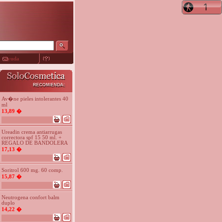
ayuda
Av�ne pieles intolerantes 40
ml
13,89 �
Ureadin crema antiarrugas
correctora spf 15 50 ml. +
REGALO DE BANDOLERA
17,13 �
Soritrol 600 mg. 60 comp.
15,87 �
Neutrogena confort balm
duplo
14,22 �