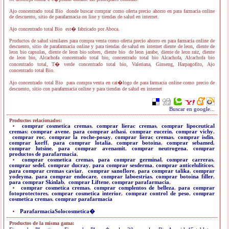
Ajo concentrado total Bio donde buscar comprar como oferta precio ahorro en para farmacia online
de descuento, sitio de parafarmacia on line y tiendas de salud en internet.
Ajo concentrado total Bio est� fabricado por Aboca.
Productos de salud similares para compra venta como oferta precio ahorro en para farmacia online de
descuento, sitio de parafarmacia online y para tiendas de salud en internet diente de leon, diente de
leon bio capsulas, diente de leon bio sobres, diente bio de leon jarabe, diente de leon raiz, diente
de leon bio, Alcachofa concentrado total bio, concentrado total bio Alcachofa, Alcachofa bio
concentrado total, T� verde concentrado total bio, Valeriana, Ginseng, Harpagofito, Ajo
concentrado total Bio.
Ajo concentrado total Bio para compra venta en cat�logo de para farmacia online como precio de
descuento, sitio con parafarmacia online y para tiendas de salud en internet
Buscar en google...
Productos relacionados:
comprar cosmetica cremas
,
comprar lierac cremas
,
comprar lipoceutical
cremas
;
comprar avene
,
para comprar athasi
,
comprar eucerin
,
comprar vichy
,
comprar roc
,
comprar la roche-posay
,
comprar lierac cremas
,
comprar isdin
,
comprar korff
,
para comprar lotalia
,
comprar botoina
,
comprar sebamed
,
comprar lutsine
,
para comprar avenamit
,
comprar neutrogena
,
comprar
productos de parafarmacia
,
comprar cosmetica cremas
,
para comprar germinal
,
comprar carreras
,
comprar sedel
,
comprar ducray
,
para comprar sesderma
,
comprar anticeluliticos
,
para comprar cremas caviar
,
comprar sanoflore
,
para comprar talika
,
comprar
yodeyma
,
para comprar endocare
,
comprar laboestrias
,
comprar botoina filler
,
para comprar Skinlab
,
comprar Liftene
,
comprar parafarmacia
,
comprar cosmetica cremas
,
comprar complentos de belleza
,
para comprar
fotoprotectores
,
comprar cosmetica interior
,
comprar control de peso
,
comprar
cosmetica cremas
,
comprar parafarmacia
ParafarmaciaSolocosmetica�
Productos de la misma gama: