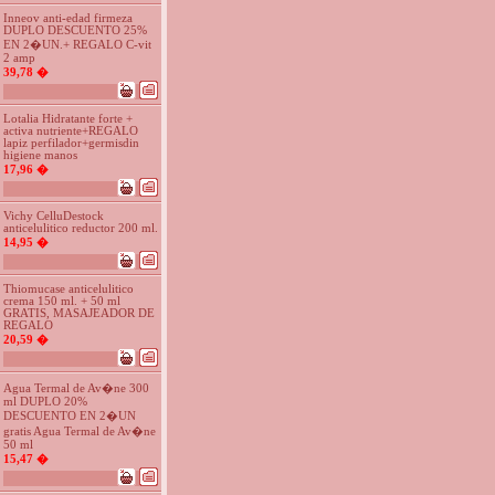
Inneov anti-edad firmeza
DUPLO DESCUENTO 25%
EN 2�UN.+ REGALO C-vit
2 amp
39,78 �
Lotalia Hidratante forte +
activa nutriente+REGALO
lapiz perfilador+germisdin
higiene manos
17,96 �
Vichy CelluDestock
anticelulitico reductor 200 ml.
14,95 �
Thiomucase anticelulitico
crema 150 ml. + 50 ml
GRATIS, MASAJEADOR DE
REGALO
20,59 �
Agua Termal de Av�ne 300
ml DUPLO 20%
DESCUENTO EN 2�UN
gratis Agua Termal de Av�ne
50 ml
15,47 �