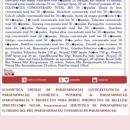
Finocarbo Plus tisana
,
Finocarbo Plus c�psulas 20 capsulas
,
Bio Anacid 45 tabletas
,
Fitonasal gotas nasales oleosas 10 un.
,
Salvigol Spray 30 ml.
,
Fitoroid pomada 40 ml.
,
EQUIN�CEA CONCENTRADO TOTAL BIO 50 c�psulas
,
Diente de leon
concentrado total bio 50 c�psulas
,
Alcachofa concentrado total bio 50 c�psulas
,
Cola de caballo concentrado total bio 50 c�psulas
,
Aceite de onagra presi�n en fr�o
50 c�psulas.
,
T� verde concentrado total bio 50 c�psulas.
,
Valeriana concentrado
total 50 c�psulas.
,
Ginseng concentrado total 50 c�psulas
,
Harpagofito concentrado
total 50 c�psulas
,
Bardana concentrado total Bio 50 c�psulas.
,
Arandano
concentrado total 50 c�psulas.
,
Espino albar concentrado total bio 50 c�psulas.
,
Vid
roja concentrado total 50 c�psulas.
,
Hinojo concentrado total bio 50 c�psulas
,
Ginkgo concentrado total 50 c�psulas
,
Pi�a polvo fino concentrado total 50
c�psulas.
,
Pasiflora concentrado total bio 50 c�psulas.
,
Fitostill gotas oculares 10
monodois de 5 ml.
,
Biopomada propoli 50 ml.
,
Grindtus Poliactive ni�os jarabe 210
gr.
,
Grindtus Poliactive Jarabe 210 gr
,
Propol2 EMF Jarabe Ni�os 130 gr.
,
Propol2
EMF Spray oral 30 ml.
,
GrindPectoral Bio 30gr
,
Propol Pur Stikc labial
,
Propol2 30
tabletas
,
Jalea real fresca liofilizada de agricultura ecologica 40 tabletas Royal Gelly
Bio
,
Natura Mix Revigorizante 20 sobres
,
Natura Mix Revigorizante 10 frasquitos
,
Natura Mix Reconstituyente 20 sobres
,
FisioVen biogel 100ml.
Precio:
8,71 �
volver al listado
unidades
comprar
[COSMETICA CREMAS DE PARAFARMACIA]
[ANTICELULITICOS de
PARAFARMACIA]
[COSMETICA INTERIOR de PARAFARMACIA]
[PARAFARMACIA Y PRODUCTOS PARA BEBES]
[PRODUCTOS DE BELLEZA]
[PROTECCI�N SOLAR fotoprotectores]
[DIETETICA DE PARAFARMACIA]
[CUIDADO DEL PIE]
[PARAFARMACIA]
[VITAMINAS DE PARAFARMACIA]