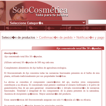
productos
ofertas
ver cesta
pedidos
buscador
contacte
Selecci�n de productos
> Confirmaci�n de pedido > Notificaci�n y pago
Ajo concentrado total Bio 50 c�psulas.
descripci�n:
Ajo concentrado total Bio 50 c�psulas.
(Allium sativum) 50 c�psulas de 500 mg cada una.
Complemento alimenticio de Ajo bulbos de agricultura ecologica.
El fitoconcentrado de Ajo concentra todas las sustancias funcionales presentes en el bulbo de esta
planta, utilizada tradicionalmente por sus propiedades ben�ficas.
La alicina se considera el componente caracter�stico del ajo, muchos otros componentes
contribuyen a su eficacia. El concentrado total permite combinar el extracto liofilizado y el polvo de
granulometria fina de ajo para garantizar: estandarizaci�n y elevada concentraci�n de sustancias
funcionales. Totalidad e integridad de los componentes de la planta presentes en la naturaleza.
Ausencia de excipientes qu�micos. Mayor asimilaci�n del producto.
Estas caracter�sticas del fitoconcentrado aseguran con solo 4 c�psulas al d�a su eficacia.
Se aconseja tomar 2 c�psulas durante las principales comidas.