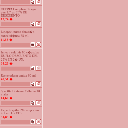
OFERTA Complete lift eye
pen 1,7 gr. 25% DE
DESCUENTO
13,74 �
Lipopeel micro abrasi�n
anticelul�tica 75 ml.
11,62 �
Inneov celulitis 60 c�psulas
DUPLO DESCUENTO DEL
25% EN 2� UN.
34,28 �
Resveraderm antiox 60 ml.
40,51 �
Specific Draineur Cellulite 10
viales
14,60 �
Expert capilar 28 comp 2 un.
+ 1 un. GRATIS
34,83 �