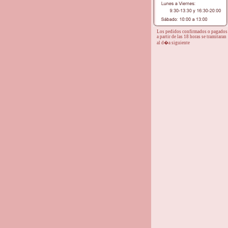
Los pedidos confirmados o pagados
a partir de las 18 horas se tramitaran
al d�a siguiente