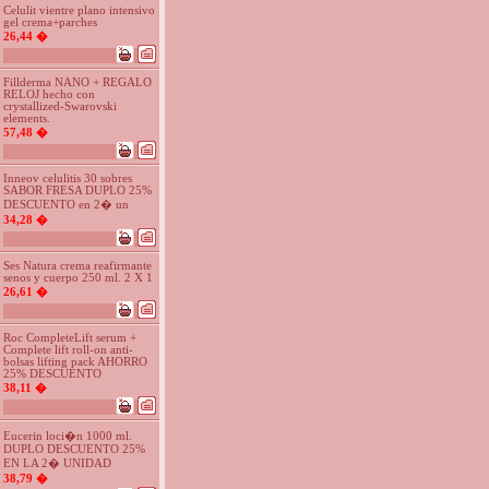
Celulit vientre plano intensivo
gel crema+parches
26,44 �
Fillderma NANO + REGALO
RELOJ hecho con
crystallized-Swarovski
elements.
57,48 �
Inneov celulitis 30 sobres
SABOR FRESA DUPLO 25%
DESCUENTO en 2� un
34,28 �
Ses Natura crema reafirmante
senos y cuerpo 250 ml. 2 X 1
26,61 �
Roc CompleteLift serum +
Complete lift roll-on anti-
bolsas lifting pack AHORRO
25% DESCUENTO
38,11 �
Eucerin loci�n 1000 ml.
DUPLO DESCUENTO 25%
EN LA 2� UNIDAD
38,79 �