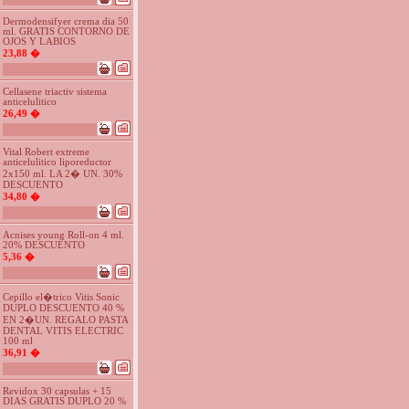
Dermodensifyer crema dia 50
ml. GRATIS CONTORNO DE
OJOS Y LABIOS
23,88 �
Cellasene triactiv sistema
anticelulitico
26,49 �
Vital Robert extreme
anticelulitico liporeductor
2x150 ml. LA 2� UN. 30%
DESCUENTO
34,80 �
Acnises young Roll-on 4 ml.
20% DESCUENTO
5,36 �
Cepillo el�trico Vitis Sonic
DUPLO DESCUENTO 40 %
EN 2�UN. REGALO PASTA
DENTAL VITIS ELECTRIC
100 ml
36,91 �
Revidox 30 capsulas + 15
DIAS GRATIS DUPLO 20 %