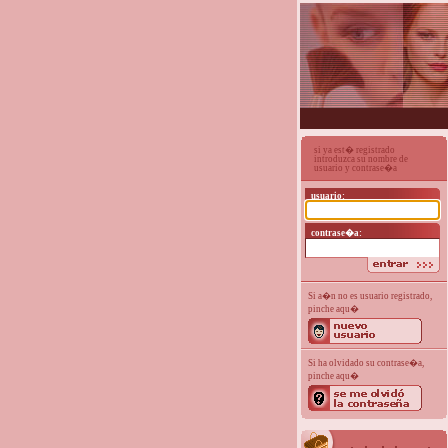
si ya est� registrado
introduzca su nombre de
usuario y contrase�a
usuario:
contrase�a:
Si a�n no es usuario registrado,
pinche aqu�
Si ha olvidado su contrase�a,
pinche aqu�