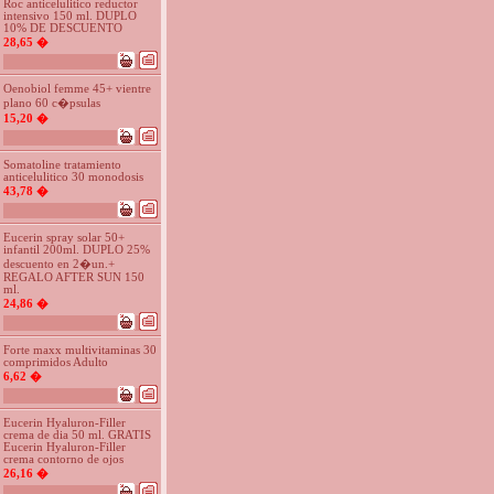
Roc anticelulitico reductor
intensivo 150 ml. DUPLO
10% DE DESCUENTO
28,65 �
Oenobiol femme 45+ vientre
plano 60 c�psulas
15,20 �
Somatoline tratamiento
anticelulitico 30 monodosis
43,78 �
Eucerin spray solar 50+
infantil 200ml. DUPLO 25%
descuento en 2�un.+
REGALO AFTER SUN 150
ml.
24,86 �
Forte maxx multivitaminas 30
comprimidos Adulto
6,62 �
Eucerin Hyaluron-Filler
crema de dia 50 ml. GRATIS
Eucerin Hyaluron-Filler
crema contorno de ojos
26,16 �