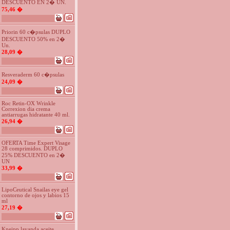
DESCUENTO EN 2� UN.
75,46 �
Priorin 60 c�psulas DUPLO
DESCUENTO 50% en 2�
Un.
28,09 �
Resveraderm 60 c�psulas
24,09 �
Roc Retin-OX Wrinkle
Correxion dia crema
antiarrugas hidratante 40 ml.
26,94 �
OFERTA Time Expert Visage
28 comprimidos. DUPLO
25% DESCUENTO en 2�
UN
33,99 �
LipoCeutical Snailas eye gel
contorno de ojos y labios 15
ml
27,19 �
Kneipp lavanda aceite