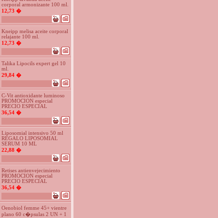
corporal armonizante 100 ml.
12,73 �
Kneipp melisa aceite corporal
relajante 100 ml.
12,73 �
Talika Lipocils expert gel 10
ml.
29,84 �
C-Vit antioxidante luminoso
PROMOCION especial
PRECIO ESPECIAL
36,54 �
Liposomial intensivo 50 ml
REGALO LIPOSOMIAL
SERUM 10 ML
22,88 �
Retises antienvejecimiento
PROMOCION especial
PRECIO ESPECIAL
36,54 �
Oenobiol femme 45+ vientre
plano 60 c�psulas 2 UN + 1