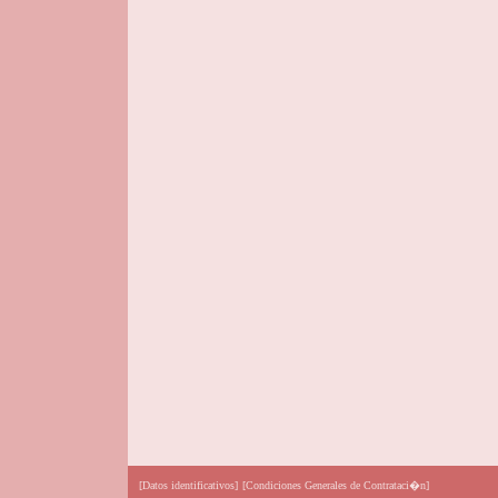
[Datos identificativos]
[Condiciones Generales de Contrataci�n]