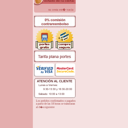
su cesta est� vacia
Los pedidos confirmados o pagados
a partir de las 18 horas se tramitaran
al d�a siguiente