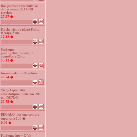
Roc parches anticeluliticos
doble envase 2x14=28
parches
27,97 �
Parche vientre plano Pache
therapy 8 un.
17,32 �
Sesderma
peeling+luminosidad 2
ampollas x 25 un.
53,12 �
Inneov celulitis 30 sobres.
20,54 �
Vichy Lipometric
anticelul�tico reductor 200
ml. DUPLO
28,75 �
REGALO, por una compra
superior a 100 �.
0,00 �
Fillderma lips + C-Vit