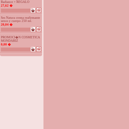
Radiance + REGALO
27,62 �
Ses Natura crema reafirmante
senos y cuerpo 250 ml.
20,04 �
PROMOCI�N COSMETICA
MONDARIZ
0,00 �