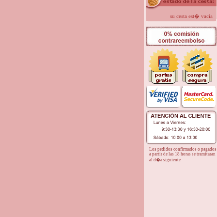
su cesta est� vacia
Los pedidos confirmados o pagados
a partir de las 18 horas se tramitaran
al d�a siguiente