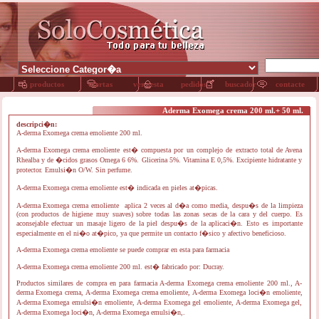
productos
ofertas
ver cesta
pedidos
buscador
contacte
Aderma Exomega crema 200 ml.+ 50 ml.
descripci�n:
A-derma Exomega crema emoliente 200 ml.
A-derma Exomega crema emoliente est� compuesta por un complejo de extracto total de Avena
Rhealba y de �cidos grasos Omega 6 6%. Glicerina 5%. Vitamina E 0,5%. Excipiente hidratante y
protector. Emulsi�n O/W. Sin perfume.
A-derma Exomega crema emoliente est� indicada en pieles at�picas.
A-derma Exomega crema emoliente aplica 2 veces al d�a como media, despu�s de la limpieza
(con productos de higiene muy suaves) sobre todas las zonas secas de la cara y del cuerpo. Es
aconsejable efectuar un masaje ligero de la piel despu�s de la aplicaci�n. Esto es importante
especialmente en el ni�o at�pico, ya que permite un contacto f�sico y afectivo beneficioso.
A-derma Exomega crema emoliente se puede comprar en esta para farmacia
A-derma Exomega crema emoliente 200 ml. est� fabricado por: Ducray.
Productos similares de compra en para farmacia A-derma Exomega crema emoliente 200 ml., A-
derma Exomega crema, A-derma Exomega crema emoliente, A-derma Exomega loci�n emoliente,
A-derma Exomega emulsi�n emoliente, A-derma Exomega gel emoliente, A-derma Exomega gel,
A-derma Exomega loci�n, A-derma Exomega emulsi�n,.