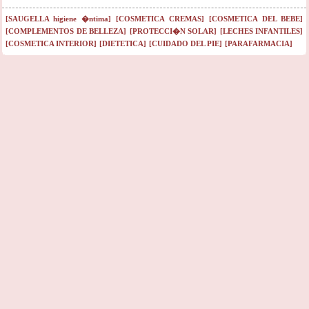
[SAUGELLA higiene �ntima]
[COSMETICA CREMAS]
[COSMETICA DEL BEBE]
[COMPLEMENTOS DE BELLEZA]
[PROTECCI�N SOLAR]
[LECHES INFANTILES]
[COSMETICA INTERIOR]
[DIETETICA]
[CUIDADO DEL PIE]
[PARAFARMACIA]