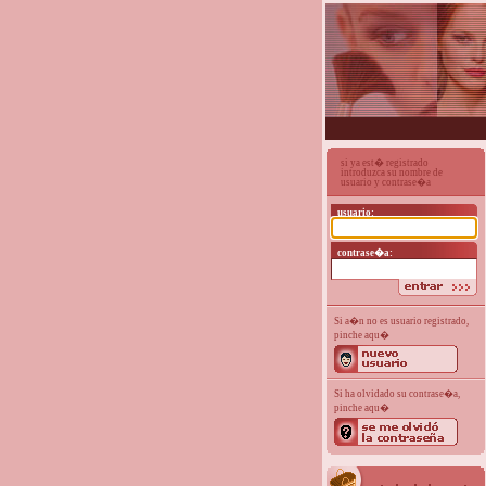
si ya est� registrado
introduzca su nombre de
usuario y contrase�a
usuario:
contrase�a:
Si a�n no es usuario registrado,
pinche aqu�
Si ha olvidado su contrase�a,
pinche aqu�