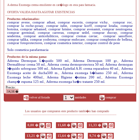
A-derma Exomega crema emoliente en cat�logo en esta para farmacia.
OFERTA VALIDA HASTA AGOTAR EXISTENCIAS
Productos relacionados:
comprar avene
,
comprar athasi
,
comprar eucerin
,
comprar vichy
,
comprar roc
,
comprar la roche-posay
,
comprar isdin
,
comprar korff
,
comprar lotalia
,
comprar
botoina
,
comprar sebamed
,
comprar lutsine
,
comprar avenamit
,
comprar neutrogena
,
comprar germinal
,
comprar carreras
,
comprar sedel
,
comprar ducray
,
comprar
sesderma
,
comprar anticeluliticos
,
comprar cremas caviar
,
comprar sanoflore
,
comprar talika
,
comprar yodeyma
,
comprar endocare
,
comprar complentos de belleza
,
comprar fotoprotectores
,
comprar cosmetica interior
,
comprar control de peso
Solo cosmetica parafarmacia
Productos de la misma gama:
Aderma Dermopan L�quido 500 ml.
,
Aderma Dermopan 100 gr.
,
Aderma
Dermalibour crema 50 ml.
,
Aderma crema dermoprotectora 50 ml
,
Aderma dermopan
l�quido sobregraso 500 ml.
,
Aderma Epitelial A.H. crema reparadora 40 ml.
,
Aderma
Exomega aceite de ducha500 m.
,
Aderma exomega b�lsamo 250 ml.
,
Aderma
Exomega leche 400ml.
,
Aderma Higiene �ntima 200 ml.
,
Aderma Exomega
champ� espuma 125 ml.
,
Aderma exomega ba�o tratante 250 ml.
Precio:
14,16 �
volver al listado
unidades
comprar
Los usuarios que compraron este producto tambi�n han comprado
0,00 �
11,68 �
11,33 �
13,21 �
15,64 �
9,74 �