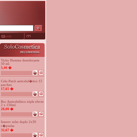
ayuda
Vichy Homme desodorante
50 ml.
5,46 �
Celu-Patch anticelul�tico 15
parches
17,65 �
Roc Anticelulitico triple efecto
2 x 150ml.
28,00 �
Inneov solar duplo 2x30
c�psulas
32,67 �