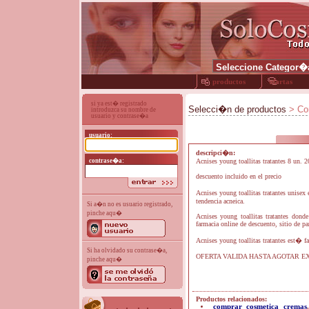
productos
ofertas
si ya est� registrado
Selecci�n de productos
> Con
introduzca su nombre de
usuario y contrase�a
usuario:
descripci�n:
contrase�a:
Acnises young toallitas tratantes 8 
descuento incluido en el precio
Acnises young toallitas tratantes unisex
tendencia acneica.
Si a�n no es usuario registrado,
pinche aqu�
Acnises young toallitas tratantes dond
farmacia online de descuento, sitio de pa
Acnises young toallitas tratantes est� f
Si ha olvidado su contrase�a,
OFERTA VALIDA HASTA AGOTAR E
pinche aqu�
Productos relacionados:
comprar cosmetica cremas