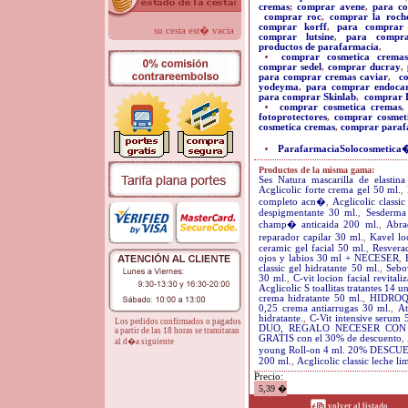
cremas
;
comprar avene
,
para co
comprar roc
,
comprar la roch
comprar korff
,
para comprar 
su cesta est� vacia
comprar lutsine
,
para compr
productos de parafarmacia
,
comprar cosmetica cremas
comprar sedel
,
comprar ducray
,
para comprar cremas caviar
,
c
yodeyma
,
para comprar endoca
para comprar Skinlab
,
comprar L
comprar cosmetica cremas
fotoprotectores
,
comprar cosmeti
cosmetica cremas
,
comprar paraf
ParafarmaciaSolocosmetica
Productos de la misma gama:
Ses Natura mascarilla de elastin
Acglicolic forte crema gel 50 ml.
,
completo acn�
,
Acglicolic classi
despigmentante 30 ml.
,
Sesderma 
champ� anticaida 200 ml.
,
Abra
reparador capilar 30 ml.
,
Kavel lo
ceramic gel facial 50 ml.
,
Resvera
ojos y labios 30 ml + NECESER
,
classic gel hidratante 50 ml.
,
Sebov
30 ml.
,
C-vit locion facial revitali
Acglicolic S toallitas tratantes 14 u
crema hidratante 50 ml.
,
HIDROQ
0,25 crema antiarrugas 30 ml.
,
At
hidratante.
,
C-Vit intensive serum
Los pedidos confirmados o pagados
DUO, REGALO NECESER CON
a partir de las 18 horas se tramitaran
GRATIS con el 30% de descuento
,
al d�a siguiente
young Roll-on 4 ml. 20% DESC
200 ml.
,
Acglicolic classic leche l
Precio:
5,39 �
volver al listado