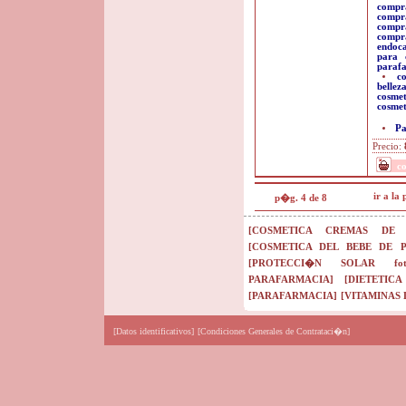
compra
compr
compr
compr
endoc
para 
paraf
c
bellez
cosmet
cosmet
Pa
Precio:
c
ir a la
p�g. 4 de 8
[COSMETICA CREMAS DE 
[COSMETICA DEL BEBE DE 
[PROTECCI�N SOLAR fotopr
PARAFARMACIA]
[DIETETIC
[PARAFARMACIA]
[VITAMINAS
[Datos identificativos]
[Condiciones Generales de Contrataci�n]