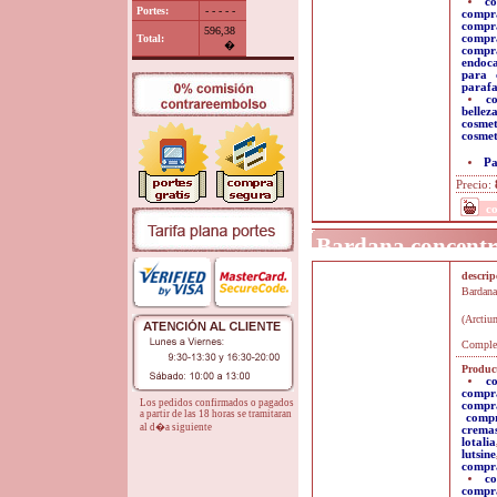
co
Portes:
- - - - -
compra
compr
596,38
Total:
compr
�
compr
endoc
para 
paraf
c
bellez
cosmet
cosmet
Pa
Precio:
c
Bardana concentr
descri
Bardana
(Arctiu
Complem
Product
c
compr
Los pedidos confirmados o pagados
compr
a partir de las 18 horas se tramitaran
comp
al d�a siguiente
crema
lotalia
lutsine
compra
co
compra