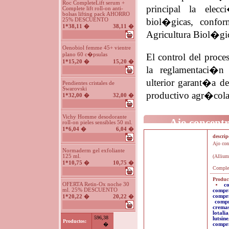
Roc CompleteLift serum +
principal la elec
Complete lift roll-on anti-
bolsas lifting pack AHORRO
biol�gicas, confo
25% DESCUENTO
1*38,11 �
38,11 �
Agricultura Biol�gi
Oenobiol femme 45+ vientre
plano 60 c�psulas
El control del proce
1*15,20 �
15,20 �
la reglamentaci�n
ulterior garant�a de
Pendientes cristales de
Swarovski
productivo agr�cola
1*32,00 �
32,00 �
Vichy Homme desodorante
Ajo concentr
roll-on pieles sensibles 50 ml.
1*6,04 �
6,04 �
descri
Ajo con
Normaderm gel exfoliante
125 ml.
(Allium
1*10,75 �
10,75 �
Complem
Product
OFERTA Retin-Ox noche 30
c
ml. 25% DESCUENTO
compr
compr
1*20,22 �
20,22 �
comp
crema
lotalia
596,38
lutsine
Productos:
�
compra