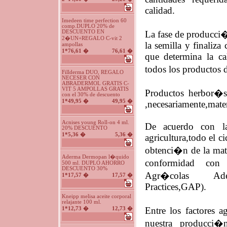
calidad.
Imedeen time perfection 60
comp.DUPLO 20% de
DESCUENTO EN
La fase de producci
2�UN+REGALO C-vit 2
la semilla y finaliza
ampollas
1*76,61 �
76,61 �
que determina la ca
todos los productos 
Fillderma DUO, REGALO
NECESER CON
ABRADERMOL GRATIS C-
VIT 5 AMPOLLAS GRATIS
Productos herbor�st
con el 30% de descuento
1*49,95 �
49,95 �
,necesariamente,mater
Acnises young Roll-on 4 ml.
De acuerdo con la
20% DESCUENTO
1*5,36 �
5,36 �
agricultura,todo el c
obtenci�n de la mat
Aderma Dermopan l�quido
conformidad con
500 ml. DUPLO AHORRO
DESCUENTO 30%
Agr�colas Adec
1*17,57 �
17,57 �
Practices,GAP).
Kneipp melisa aceite corporal
relajante 100 ml.
Entre los factores 
1*12,73 �
12,73 �
nuestra producci