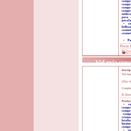
compra
compr
compr
compr
endoc
para 
paraf
c
bellez
cosmet
cosmet
Pa
Precio:
c
Vid roja conc
descri
Vid roj
(Vitis 
Complem
El fitoc
Product
c
compr
compr
comp
crema
lotalia
lutsine
compra
co