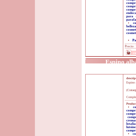
compr
compr
compr
endoc
para 
paraf
c
bellez
cosmet
cosmet
Pa
Precio:
c
Espino alb
descri
Espino 
(Cratae
Complem
Product
c
compr
compr
comp
crema
lotalia
lutsine
compra
co