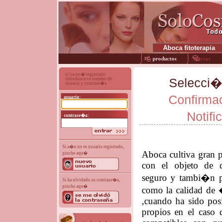
productos
ofertas
si ya est� registrado
Selecci�
introduzca su nombre de
usuario y contrase�a
Confirma
usuario:
Notifi
contrase�a:
Si a�n no es usuario registrado,
Aboca cultiva gran p
pinche aqu�
con el objeto de d
seguro y tambi�n pa
Si ha olvidado su contrase�a,
pinche aqu�
como la calidad de 
,cuando ha sido posi
propios en el caso 