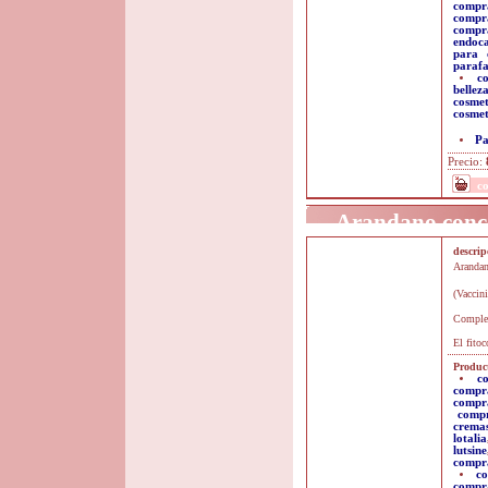
compr
compr
compr
endoc
para 
paraf
c
bellez
cosmet
cosmet
Pa
Precio:
c
Arandano conce
descri
Arandan
(Vaccin
Complem
El fitoc
Product
c
compr
compr
comp
crema
lotalia
lutsine
compra
co
compra