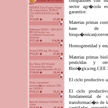
compatibles con nu
sector agr�cola e
OFERTA Time Expert Visage
28 comprimidos. DUPLO
garantice:
25% DESCUENTO en 2�
UN
2*33,99 �
67,99 �
Materias primas cont
base de su
Fillderma NANO + REGALO
RELOJ hecho con
bioqu�micas(converti
crystallized-Swarovski
elements.
2*57,48 �
114,96 �
Homogeneidad y esta
Soritrol 600 mg. 60 comp.
3*15,87 �
47,60 �
Materias primas bio
pesticidas y otro
Roc Retin-OX Wrinkle
Correxion dia crema
Biol�gica:reg.CEE 
antiarrugas hidratante 40 ml.
1*26,94 �
26,94 �
El ciclo productivo 
Vichy Lipometric
anticelul�tico reductor 200
ml. DUPLO
El ciclo producti
1*25,15 �
25,15 �
fundamental de s
transformaci�n de la
Specific Draineur Cellulite 10
viales
cantidades requerid
2*14,60 �
29,20 �