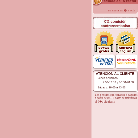
su cesta est� vacia
Los pedidos confirmados o pagados
a partir de las 18 horas se tramitaran
al d�a siguiente