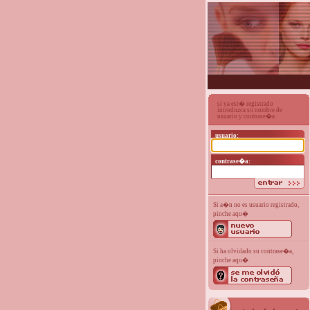
si ya est� registrado
introduzca su nombre de
usuario y contrase�a
usuario:
contrase�a:
Si a�n no es usuario registrado,
pinche aqu�
Si ha olvidado su contrase�a,
pinche aqu�