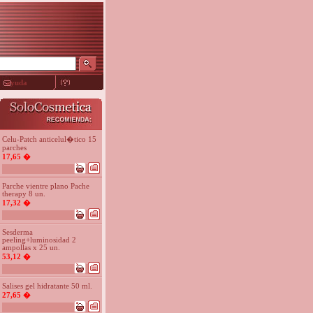
ayuda
Celu-Patch anticelul�tico 15
parches
17,65 �
Parche vientre plano Pache
therapy 8 un.
17,32 �
Sesderma
peeling+luminosidad 2
ampollas x 25 un.
53,12 �
Salises gel hidratante 50 ml.
27,65 �