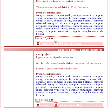
Eficacia anticelul�tica en dos pr�cticos formatos.
Thiomucase crema anticelul�tica 150 ml. Para usar a...
Productos relacionados:
comprar avene
,
comprar atashi
,
comprar eucerin
,
comprar
vichy
,
comprar roc
,
comprar la roche posay
,
comprar isdin
,
comprar korff
,
comprar lotalia
,
comprar botoina
,
comprar
sebamed
,
comprar lutsine
,
comprar avenamit
,
comprar
germinal
,
comprar neutrogena
,
comprar carreras
,
comprar
sedel
,
comprar vital robert
,
comprar numismed
,
comprar
ducray
,
comprar sesderma
,
comprar complementos de
belleza
Precio:
20,40 �
comprar
m�s informaci�n
Lipozone patch 14 parches reductores
descripci�n:
Lipozone patch 14 parches reductores.
Acci�n reductora continuada: gl�teos, abdomen, caderas, cintura.
Elimina la grasa y reduce el volumen corp...
Productos relacionados:
comprar avene
,
comprar atashi
,
comprar eucerin
,
comprar
vichy
,
comprar roc
,
comprar la roche posay
,
comprar isdin
,
comprar korff
,
comprar lotalia
,
comprar botoina
,
comprar
sebamed
,
comprar lutsine
,
comprar avenamit
,
comprar
germinal
,
comprar neutrogena
,
comprar carreras
,
comprar
sedel
,
comprar vital robert
,
comprar numismed
,
comprar
ducray
,
comprar sesderma
,
comprar complementos de
belleza
Precio:
15,04 �
comprar
m�s informaci�n