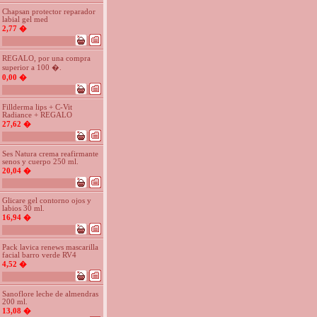
Chapsan protector reparador
labial gel med
2,77 �
REGALO, por una compra
superior a 100 �.
0,00 �
Fillderma lips + C-Vit
Radiance + REGALO
27,62 �
Ses Natura crema reafirmante
senos y cuerpo 250 ml.
20,04 �
Glicare gel contorno ojos y
labios 30 ml.
16,94 �
Pack lavica renews mascarilla
facial barro verde RV4
4,52 �
Sanoflore leche de almendras
200 ml.
13,08 �