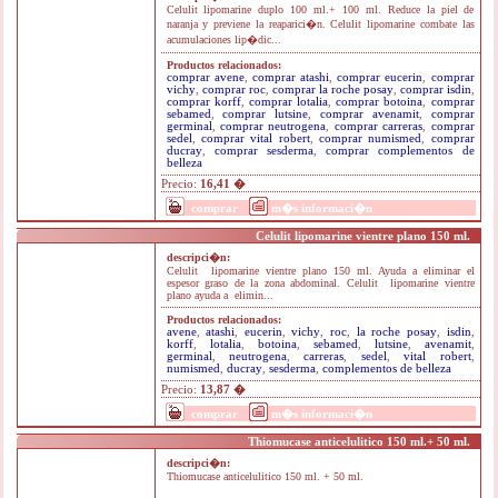
Celulit lipomarine duplo 100 ml.+ 100 ml. Reduce la piel de
naranja y previene la reaparici�n. Celulit lipomarine combate las
acumulaciones lip�dic...
Productos relacionados:
comprar avene
,
comprar atashi
,
comprar eucerin
,
comprar
vichy
,
comprar roc
,
comprar la roche posay
,
comprar isdin
,
comprar korff
,
comprar lotalia
,
comprar botoina
,
comprar
sebamed
,
comprar lutsine
,
comprar avenamit
,
comprar
germinal
,
comprar neutrogena
,
comprar carreras
,
comprar
sedel
,
comprar vital robert
,
comprar numismed
,
comprar
ducray
,
comprar sesderma
,
comprar complementos de
belleza
Precio:
16,41 �
comprar
m�s informaci�n
Celulit lipomarine vientre plano 150 ml.
descripci�n:
Celulit lipomarine vientre plano 150 ml. Ayuda a eliminar el
espesor graso de la zona abdominal. Celulit lipomarine vientre
plano ayuda a elimin...
Productos relacionados:
avene
,
atashi
,
eucerin
,
vichy
,
roc
,
la roche posay
,
isdin
,
korff
,
lotalia
,
botoina
,
sebamed
,
lutsine
,
avenamit
,
germinal
,
neutrogena
,
carreras
,
sedel
,
vital robert
,
numismed
,
ducray
,
sesderma
,
complementos de belleza
Precio:
13,87 �
comprar
m�s informaci�n
Thiomucase anticelulitico 150 ml.+ 50 ml.
descripci�n:
Thiomucase anticelulitico 150 ml. + 50 ml.