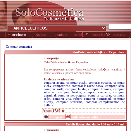
productos
ofertas
ver cesta
pedidos
buscador
contacte
Comprar cosmetica
Celu-Patch anticelul�tico 15 parches
descripci�n:
Celu-Patch anticelul�tico 15 parches.
Los componentes activos: fucus vesiculosus, cafe�na, l-carnitina y
Camelia sinensis, poseen acciones anticel...
Productos relacionados:
comprar avene
,
comprar atashi
,
comprar eucerin
,
comprar
vichy
,
comprar roc
,
comprar la roche posay
,
comprar isdin
,
comprar korff
,
comprar lotalia
,
comprar botoina
,
comprar
sebamed
,
comprar lutsine
,
comprar avenamit
,
comprar
germinal
,
comprar neutrogena
,
comprar carreras
,
comprar
sedel
,
comprar vital robert
,
comprar numismed
,
comprar
ducray
,
comprar sesderma
,
comprar complementos de
belleza
Precio:
17,65 �
comprar
m�s informaci�n
Celulit lipomarine duplo 100 ml.+ 100 ml
descripci�n: