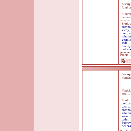
descri
Almiron 
Almiron
nutrient
Product
compra
vichy
,
compra
sebam
germin
sedel
,
ducray
belleza
Precio:
c
descri
Nutricia
Nutricia
equil...
Product
compra
vichy
,
compra
sebam
germin
sedel
,
ducray
belleza