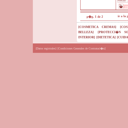
Precio:
c
ir a la
p�g. 1 de 2
[COSMETICA CREMAS]
[CO
BELLEZA]
[PROTECCI�N SO
INTERIOR]
[DIETETICA]
[CUIDA
[Datos registrales]
[Condiciones Generales de Contrataci�n]