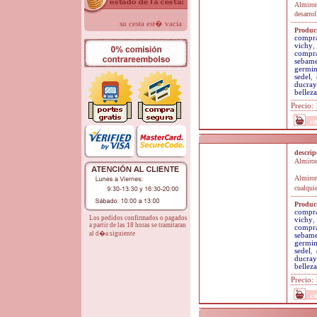
Almiron
desarro
su cesta est� vacia
Product
compra
vichy
,
compra
sebam
germin
sedel
,
ducray
belleza
Precio:
c
descri
Almiron 
Almiron
cualquie
Product
compra
Los pedidos confirmados o pagados
vichy
,
a partir de las 18 horas se tramitaran
compra
al d�a siguiente
sebam
germin
sedel
,
ducray
belleza
Precio:
c