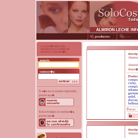
productos
ofertas
si ya est� registrado
introduzca su nombre de
usuario y contrase�a
descri
Almiron 
usuario:
Almiro
despu�s
contrase�a:
Product
compra
vichy
,
compra
sebam
Si a�n no es usuario registrado,
germin
pinche aqu�
sedel
,
ducray
belleza
Precio:
Si ha olvidado su contrase�a,
c
pinche aqu�
descri
Almiron 